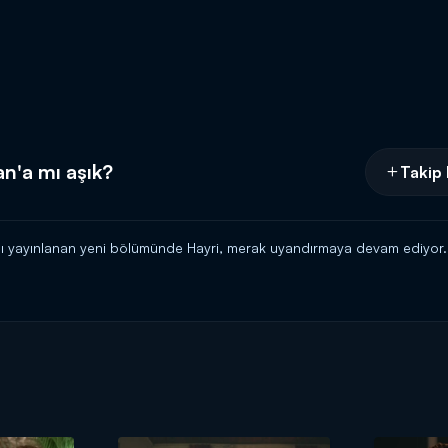
an'a mı aşık?
Takip 
 yayınlanan yeni bölümünde Hayri, merak uyandırmaya devam ediyor. N
embe 20.00'de Kanal D'de!