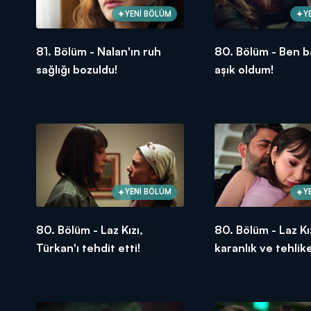
YENİ BÖLÜM
Y
81. Bölüm - Nalan'ın ruh
80. Bölüm - Ben b
sağlığı bozuldu!
aşık oldum!
YENİ BÖLÜM
Y
80. Bölüm - Laz Kızı,
80. Bölüm - Laz Kı
Türkan'ı tehdit etti!
karanlık ve tehlike
dünyası!