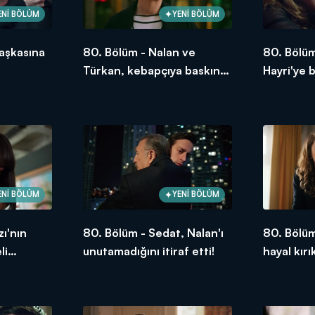
ENİ BÖLÜM
YENİ BÖLÜM
aşkasına
80. Bölüm - Nalan ve
80. Bölüm
Türkan, kebapçıya baskın
Hayri'ye 
yaptı!
ENİ BÖLÜM
YENİ BÖLÜM
zı'nın
80. Bölüm - Sedat, Nalan'ı
80. Bölüm
li
unutamadığını itiraf etti!
hayal kırı