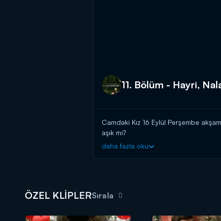
11. Bölüm - Hayri, Nal
Camdaki Kız 16 Eylül Perşembe akşamı
aşık mı?
daha fazla oku
Camdaki Kız yeni bölümleriyle perş
ÖZEL KLİPLER
Sırala