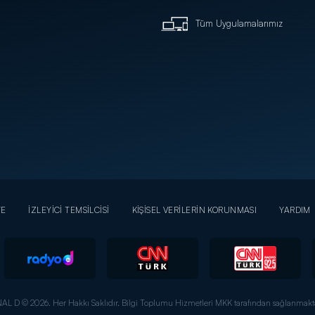
Tüm Uygulamalarımız
YE
İZLEYİCİ TEMSİLCİSİ
KİŞİSEL VERİLERİN KORUNMASI
YARDIM
AL D © 2026. Her Hakkı Saklıdır.
Bilgi Toplumu Hizmetleri MKK tarafından sağlanmakta