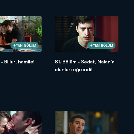
a!
YENİ BÖLÜM
YENİ BÖLÜM
- Billur, hamile!
81. Bölüm - Sedat, Nalan'a
olanları öğrendi!