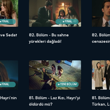
FİNAL
FİNAL
 ve Sedat
82. Bölüm - Bu sahne
82. Bölüm
yürekleri dağladı!
cenazesin
FİNAL
YENİ BÖLÜM
Hayri’nin
81. Bölüm - Laz Kızı, Hayri'yi
81. Bölüm
öldürdü mü?
Türkan, La