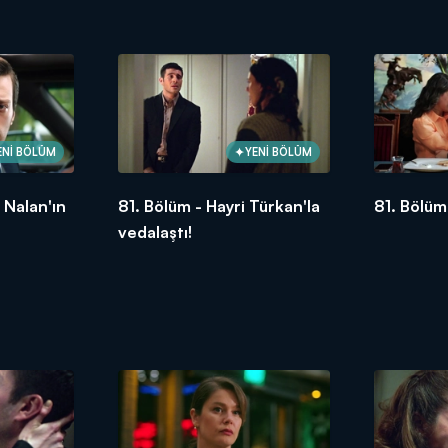
kıskacınd
ENİ BÖLÜM
YENİ BÖLÜM
 Nalan'ın
81. Bölüm - Hayri Türkan'la
81. Bölüm 
vedalaştı!