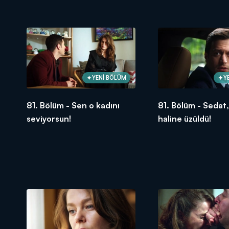
öğrendi!
YENİ BÖLÜM
Y
81. Bölüm - Sen o kadını
81. Bölüm - Sedat,
seviyorsun!
haline üzüldü!