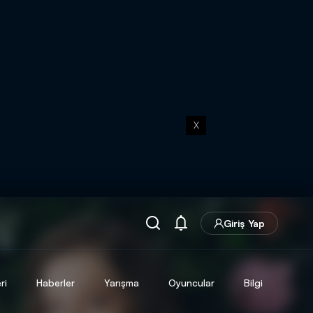
X
Giriş Yap
ri
Haberler
Yarışma
Oyuncular
Bilgi