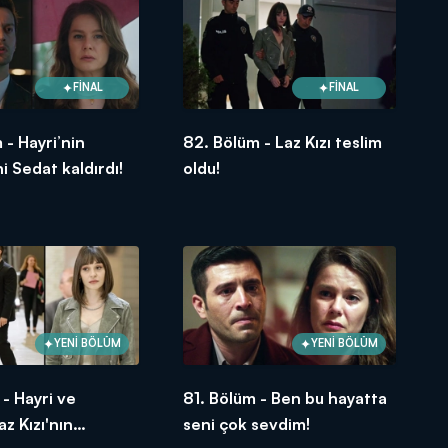
FİNAL
FİNAL
 - Hayri’nin
82. Bölüm - Laz Kızı teslim
i Sedat kaldırdı!
oldu!
YENİ BÖLÜM
YENİ BÖLÜM
 - Hayri ve
81. Bölüm - Ben bu hayatta
z Kızı'nın
seni çok sevdim!