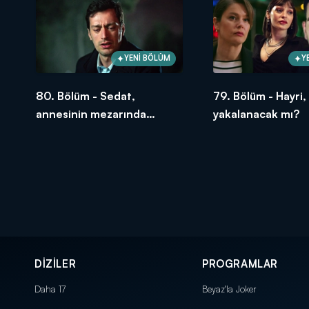
YENİ BÖLÜM
Y
80. Bölüm - Sedat,
79. Bölüm - Hayri,
annesinin mezarında
yakalanacak mı?
değişimini haykırdı!
DİZİLER
PROGRAMLAR
Daha 17
Beyaz'la Joker