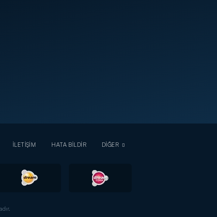
İLETİŞİM
HATA BİLDİR
DİĞER
dır.