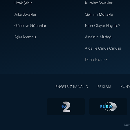
Uzak Şehir
Kuralsız Sokaklar
Arka Sokaklar
Gelinim Mutfakta
Güller ve Günahlar
Neler Oluyor Hayatta?
Aşk-ı Memnu
Arda'nın Mutfağı
Arda ile Omuz Omuza
Daha Fazla
ENGELSİZ KANAL D
REKLAM
KÜN
KAN