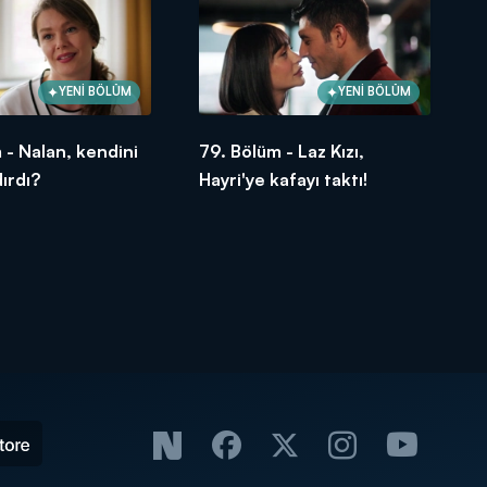
YENİ BÖLÜM
YENİ BÖLÜM
 - Nalan, kendini
79. Bölüm - Laz Kızı,
dırdı?
Hayri'ye kafayı taktı!