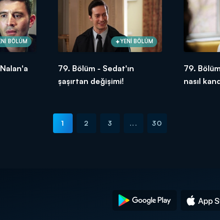
ENİ BÖLÜM
YENİ BÖLÜM
 Nalan'a
79. Bölüm - Sedat'ın
79. Bölüm
şaşırtan değişimi!
nasıl kan
1
2
3
...
30