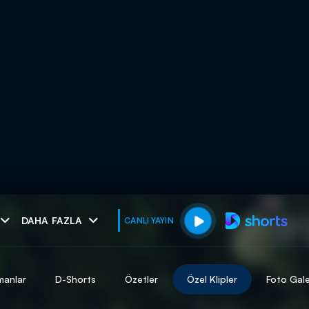
muhteşem ikili
DAHA FAZLA
CANLI YAYIN
I
manlar
D-Shorts
Özetler
Özel Klipler
Foto Gale