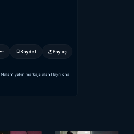
Et
Kaydet
Paylaş
alan'ı yakın markaja alan Hayri ona