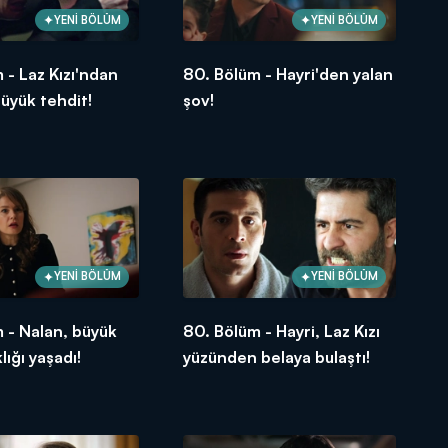
YENİ BÖLÜM
YENİ BÖLÜM
 - Laz Kızı'ndan
80. Bölüm - Hayri'den yalan
büyük tehdit!
şov!
YENİ BÖLÜM
YENİ BÖLÜM
 - Nalan, büyük
80. Bölüm - Hayri, Laz Kızı
klığı yaşadı!
yüzünden belaya bulaştı!