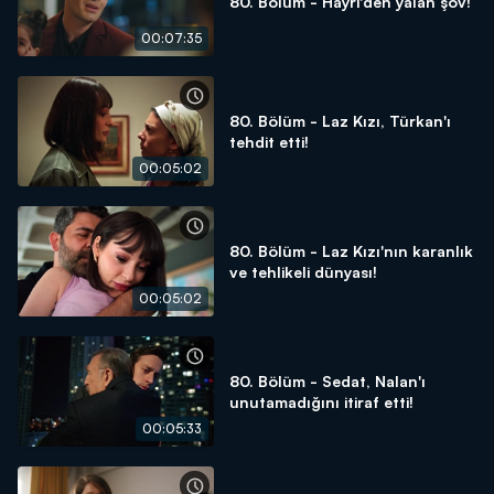
80. Bölüm - Hayri'den yalan şov!
00:07:35
80. Bölüm - Laz Kızı, Türkan'ı
tehdit etti!
00:05:02
80. Bölüm - Laz Kızı'nın karanlık
ve tehlikeli dünyası!
00:05:02
80. Bölüm - Sedat, Nalan'ı
unutamadığını itiraf etti!
00:05:33