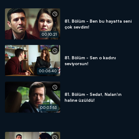
81. Bölüm - Ben bu hayatta seni
çok sevdim!
00:10:21
81. Bölüm - Sen o kadını
seviyorsun!
00:06:40
81. Bölüm - Sedat, Nalan'ın
haline üzüldü!
00:03:53