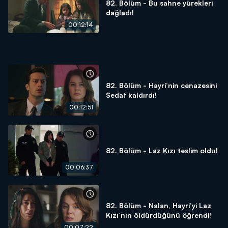
82. Bölüm - Bu sahne yürekleri
dağladı!
00:12:14
82. Bölüm - Hayri’nin cenazesini
Sedat kaldırdı!
00:12:51
82. Bölüm - Laz Kızı teslim oldu!
00:06:37
82. Bölüm - Nalan, Hayri’yi Laz
Kızı’nın öldürdüğünü öğrendi!
00:07:22