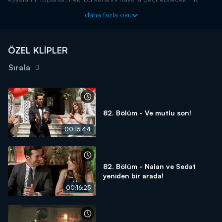
Yoksa son anda vaz mı geçecek?
daha fazla oku
Camdaki Kız yeni bölümleriyle perşembe 20.00'de Kanal
D'de!
ÖZEL KLİPLER
Sırala
82. Bölüm - Ve mutlu son!
00:15:44
82. Bölüm - Nalan ve Sedat
yeniden bir arada!
00:16:25