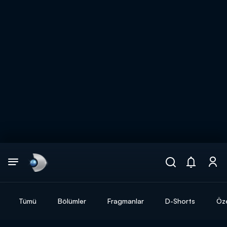
Arama
muhteşem ikili
ARAMA SONUÇLARI
Tümü
Bölümler
Fragmanlar
D-Shorts
Öze
DİĞER SONUÇLAR