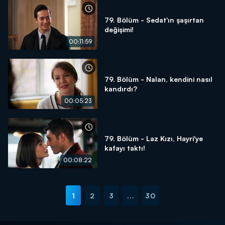
79. Bölüm - Sedat'ın şaşırtan
değişimi!
00:11:59
79. Bölüm - Nalan, kendini nasıl
kandırdı?
00:05:23
79. Bölüm - Laz Kızı, Hayri'ye
kafayı taktı!
00:08:22
1
2
3
...
30