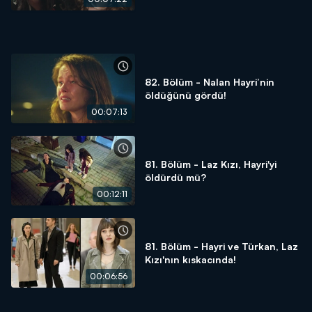
82. Bölüm - Nalan Hayri’nin
öldüğünü gördü!
00:07:13
81. Bölüm - Laz Kızı, Hayri'yi
öldürdü mü?
00:12:11
81. Bölüm - Hayri ve Türkan, Laz
Kızı'nın kıskacında!
00:06:56