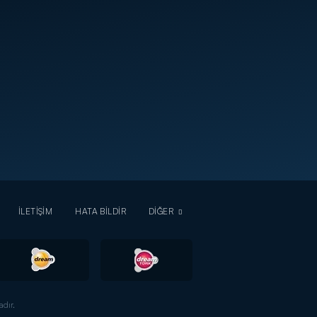
İLETİŞİM
HATA BİLDİR
DİĞER
dır.