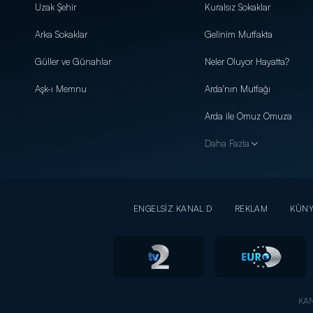
Uzak Şehir
Kuralsız Sokaklar
Arka Sokaklar
Gelinim Mutfakta
Güller ve Günahlar
Neler Oluyor Hayatta?
Aşk-ı Memnu
Arda'nın Mutfağı
Arda ile Omuz Omuza
Daha Fazla
ENGELSİZ KANAL D
REKLAM
KÜN
KAN