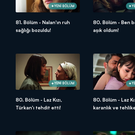
YENİ BÖLÜM
Y
81. Bölüm - Nalan'ın ruh
80. Bölüm - Ben b
sağlığı bozuldu!
aşık oldum!
YENİ BÖLÜM
Y
80. Bölüm - Laz Kızı,
80. Bölüm - Laz Kı
Türkan'ı tehdit etti!
karanlık ve tehlike
dünyası!