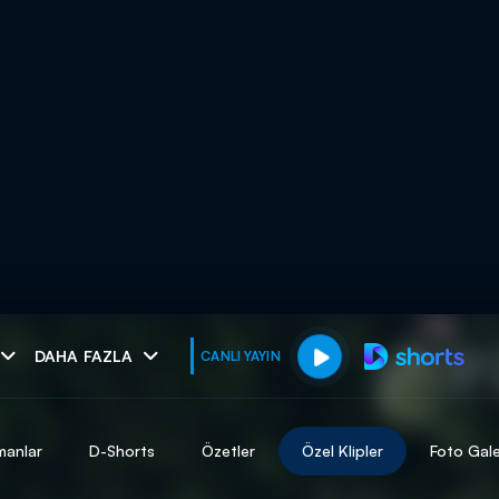
muhteşem ikili
DAHA FAZLA
CANLI YAYIN
I
manlar
D-Shorts
Özetler
Özel Klipler
Foto Gale