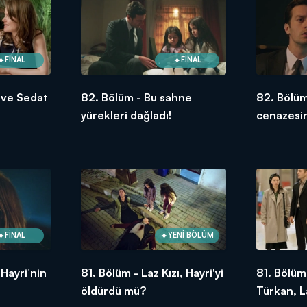
FİNAL
FİNAL
 ve Sedat
82. Bölüm - Bu sahne
82. Bölüm
yürekleri dağladı!
cenazesin
FİNAL
YENİ BÖLÜM
Hayri’nin
81. Bölüm - Laz Kızı, Hayri'yi
81. Bölüm
öldürdü mü?
Türkan, La