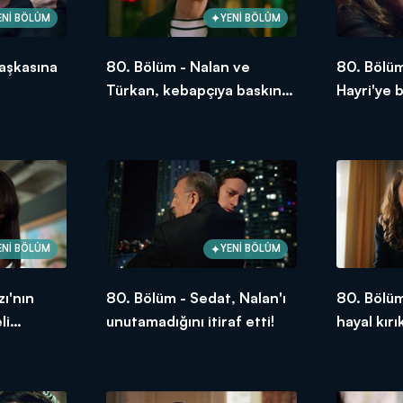
ENİ BÖLÜM
YENİ BÖLÜM
aşkasına
80. Bölüm - Nalan ve
80. Bölüm
Türkan, kebapçıya baskın
Hayri'ye 
yaptı!
ENİ BÖLÜM
YENİ BÖLÜM
zı'nın
80. Bölüm - Sedat, Nalan'ı
80. Bölüm
li
unutamadığını itiraf etti!
hayal kırı