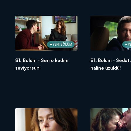
öğrendi!
YENİ BÖLÜM
Y
81. Bölüm - Sen o kadını
81. Bölüm - Sedat,
seviyorsun!
haline üzüldü!