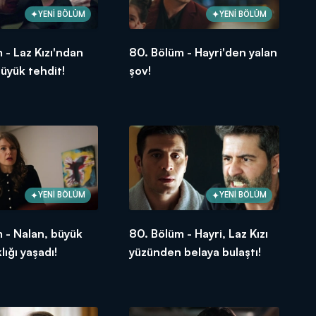
YENİ BÖLÜM
YENİ BÖLÜM
 - Laz Kızı'ndan
80. Bölüm - Hayri'den yalan
büyük tehdit!
şov!
YENİ BÖLÜM
YENİ BÖLÜM
 - Nalan, büyük
80. Bölüm - Hayri, Laz Kızı
klığı yaşadı!
yüzünden belaya bulaştı!