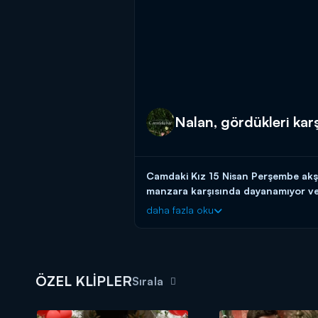
Nalan, gördükleri karş
Camdaki Kız 15 Nisan Perşembe akşa
manzara karşısında dayanamıyor ve 
daha fazla oku
Kendisini peri masalında gibi hisseden
sakladığı özel dairesine davet eder. B
köşeye sıkıştırır. Nalan, Sedat’la ilgili
Camdaki Kız yeni bölümleriyle perş
ÖZEL KLİPLER
Sırala