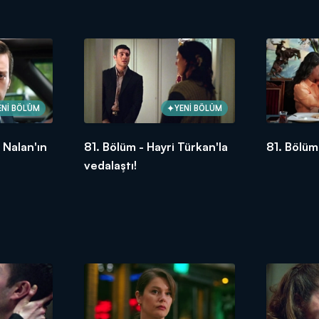
kıskacınd
ENİ BÖLÜM
YENİ BÖLÜM
 Nalan'ın
81. Bölüm - Hayri Türkan'la
81. Bölüm 
vedalaştı!