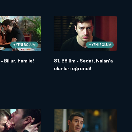
a!
YENİ BÖLÜM
YENİ BÖLÜM
- Billur, hamile!
81. Bölüm - Sedat, Nalan'a
olanları öğrendi!