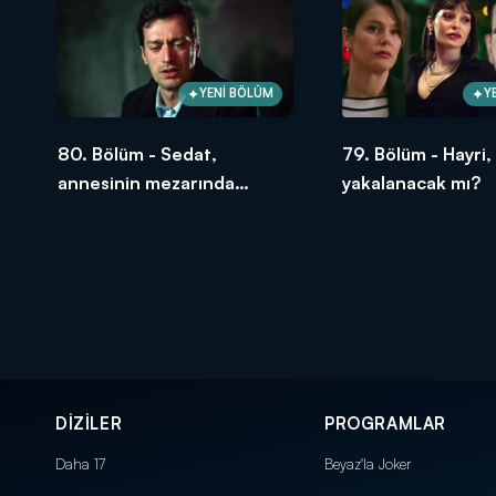
YENİ BÖLÜM
Y
80. Bölüm - Sedat,
79. Bölüm - Hayri,
annesinin mezarında
yakalanacak mı?
değişimini haykırdı!
DİZİLER
PROGRAMLAR
Daha 17
Beyaz'la Joker