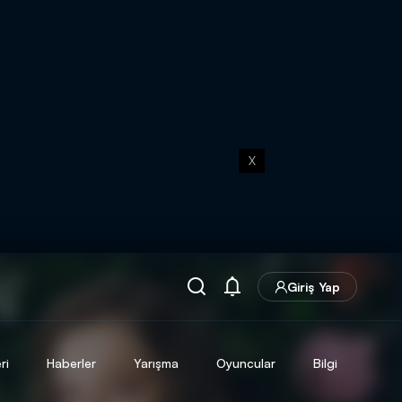
X
Giriş Yap
ri
Haberler
Yarışma
Oyuncular
Bilgi