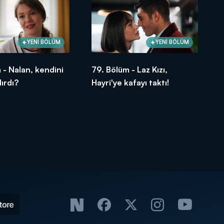
YENİ BÖLÜM
YENİ BÖLÜM
 - Nalan, kendini
79. Bölüm - Laz Kızı,
dırdı?
Hayri'ye kafayı taktı!