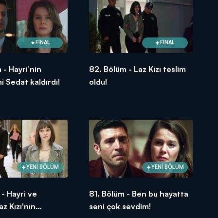
FİNAL
FİNAL
 - Hayri’nin
82. Bölüm - Laz Kızı teslim
i Sedat kaldırdı!
oldu!
YENİ BÖLÜM
YENİ BÖLÜM
 - Hayri ve
81. Bölüm - Ben bu hayatta
z Kızı'nın
seni çok sevdim!