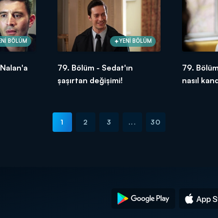
ENİ BÖLÜM
YENİ BÖLÜM
 Nalan'a
79. Bölüm - Sedat'ın
79. Bölüm
şaşırtan değişimi!
nasıl kan
1
2
3
...
30