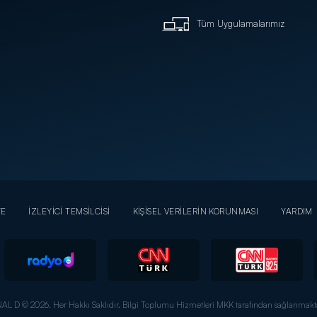
Tüm Uygulamalarımız
YE
İZLEYİCİ TEMSİLCİSİ
KİŞİSEL VERİLERİN KORUNMASI
YARDIM
AL D © 2026. Her Hakkı Saklıdır.
Bilgi Toplumu Hizmetleri MKK tarafından sağlanmakta