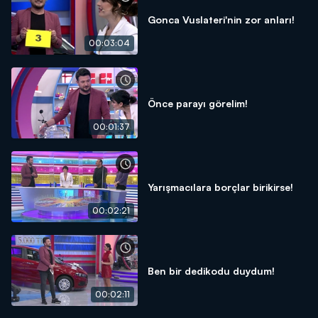
Gonca Vuslateri'nin zor anları!
00:03:04
Önce parayı görelim!
00:01:37
Yarışmacılara borçlar birikirse!
00:02:21
Ben bir dedikodu duydum!
00:02:11