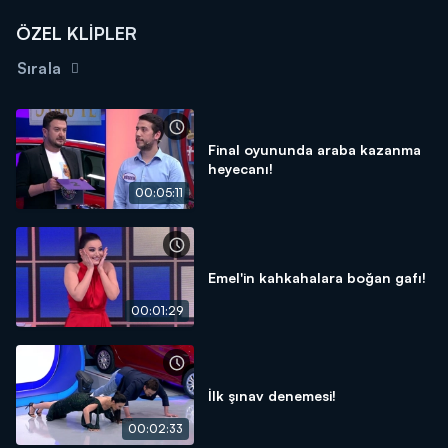
ÖZEL KLİPLER
Sırala
Final oyununda araba kazanma
heyecanı!
00:05:11
Emel'in kahkahalara boğan gafı!
00:01:29
İlk şınav denemesi!
00:02:33