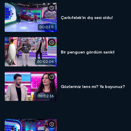
Çarkıfelek'in dış sesi oldu!
00:03:11
Bir penguen gördüm sanki!
00:02:06
Gözleriniz lens mi? Ya boyunuz?
00:02:36