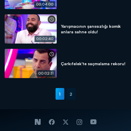
00:04:00
Yarışmacının şanssızlığı komik
anlara sahne oldu!
00:02:40
Çarkıfelek'te saçmalama rekoru!
00:02:31
1
2