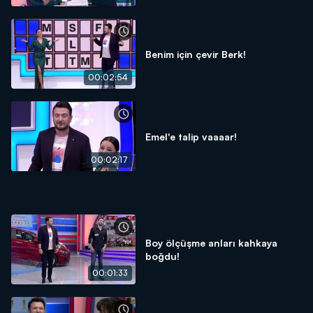
Benim için çevir Berk!
00:02:54
Emel'e talip vaaaar!
00:02:17
Boy ölçüşme anları kahkaya
boğdu!
00:01:33