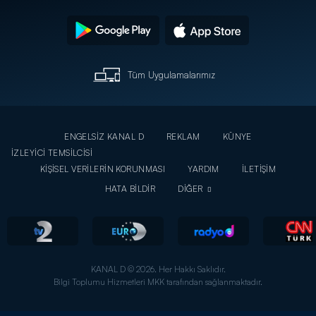
Tüm Uygulamalarımız
ENGELSİZ KANAL D
REKLAM
KÜNYE
İZLEYİCİ TEMSİLCİSİ
KİŞİSEL VERİLERİN KORUNMASI
YARDIM
İLETİŞİM
HATA BİLDİR
DİĞER
KANAL D © 2026. Her Hakkı Saklıdır.
Bilgi Toplumu Hizmetleri MKK tarafından sağlanmaktadır.