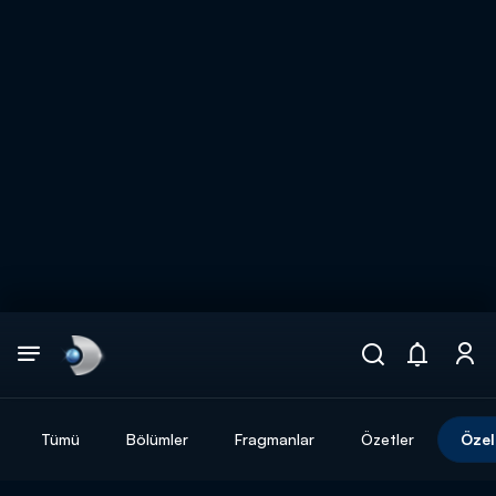
Arama
muhteşem ikili
ARAMA SONUÇLARI
Tümü
Bölümler
Fragmanlar
Özetler
Özel
DİĞER SONUÇLAR