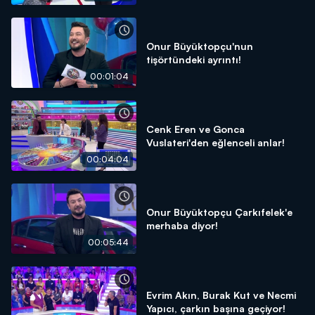
Onur Büyüktopçu'nun
tişörtündeki ayrıntı!
00:01:04
Cenk Eren ve Gonca
Vuslateri'den eğlenceli anlar!
00:04:04
Onur Büyüktopçu Çarkıfelek'e
merhaba diyor!
00:05:44
Evrim Akın, Burak Kut ve Necmi
Yapıcı, çarkın başına geçiyor!