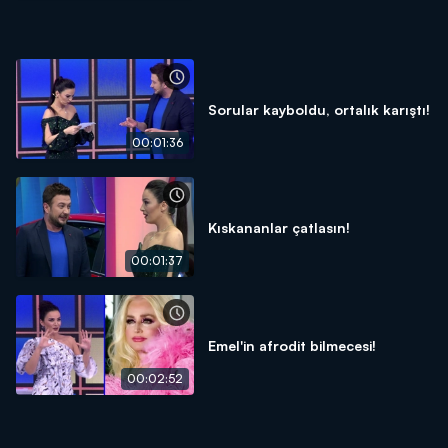
Sorular kayboldu, ortalık karıştı!
00:01:36
Kıskananlar çatlasın!
00:01:37
Emel'in afrodit bilmecesi!
00:02:52