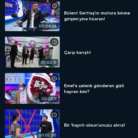
Bülent Serttaş'ın motora binme
girişimi yine hüsran!
00:04:26
Çarşı karıştı!
00:02:51
Emel'e çelenk gönderen gizli
hayran kim?
00:03:11
Bir 'hayırlı olsun'unuzu alırız!
00:02:20