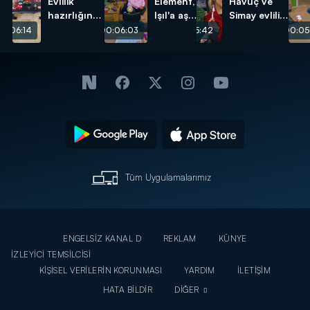
Evlilik
Element,
Havuç ve
hazırlığında
Işıl'a aşık
Simay evlilik
krizler
oluyor!
hazırlığında!
0:06:14
00:06:03
00:05:42
00:05
devam
ediyor!
Tüm Uygulamalarımız
ENGELSİZ KANAL D
REKLAM
KÜNYE
İZLEYİCİ TEMSİLCİSİ
KİŞİSEL VERİLERİN KORUNMASI
YARDIM
İLETİŞİM
HATA BİLDİR
DİĞER