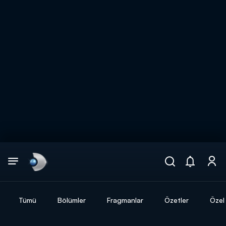
Arama
muhteşem ikili
ARAMA SONUÇLARI
Tümü
Bölümler
Fragmanlar
Özetler
Özel 
DİĞER SONUÇLAR