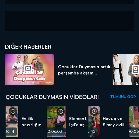
DIĞER HABERLER
Çocuklar Duymasın artık
perşembe akşam...
ÇOCUKLAR DUYMASIN VIDEOLARI
TÜMÜNÜ GÖR
Evlilik
Element,
Havuç ve
hazırlığında
Işıl'a aşık
Simay evlilik
krizler
oluyor!
hazırlığında!
0:06:14
00:06:03
00:05:42
00:05
devam