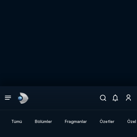
Arama
muhteşem ikili
ARAMA SONUÇLARI
Tümü
Bölümler
Fragmanlar
Özetler
Özel 
DİĞER SONUÇLAR