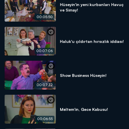
Hüseyin'in yeni kurbanları Havuç
ve Simay!
00:05:50
Haluk'u çıldırtan hırsızlık iddiası!
00:07:06
Show Business Hüseyin!
00:07:32
Meltem'in, Gece Kabusu!
00:06:55