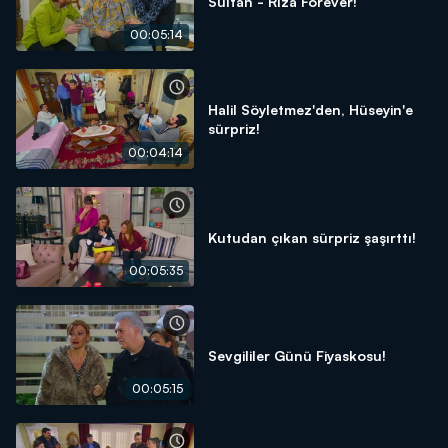
Sultan - Rıza Forever!
00:05:14
Halil Söyletmez'den, Hüseyin'e
sürpriz!
00:04:14
Kutudan çıkan sürpriz şaşırttı!
00:05:35
Sevgililer Günü Fiyaskosu!
00:05:15