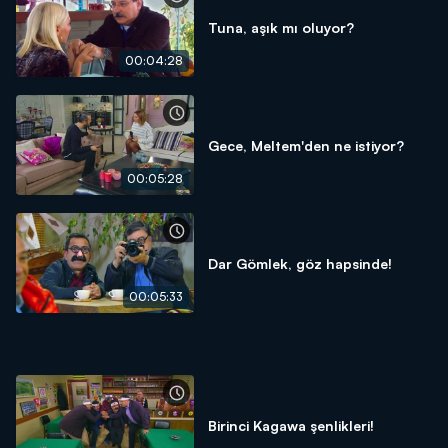
Tuna, aşık mı oluyor?
00:04:28
Gece, Meltem'den ne istiyor?
00:05:28
Dar Gömlek, göz hapsinde!
00:05:33
Birinci Kagawa şenlikleri!