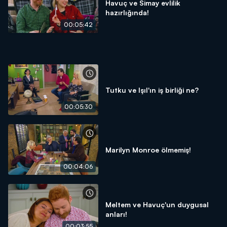
Havuç ve Simay evlilik
hazırlığında!
00:05:42
Tutku ve Işıl'ın iş birliği ne?
00:05:30
Marilyn Monroe ölmemiş!
00:04:06
Meltem ve Havuç'un duygusal
anları!
00:03:55