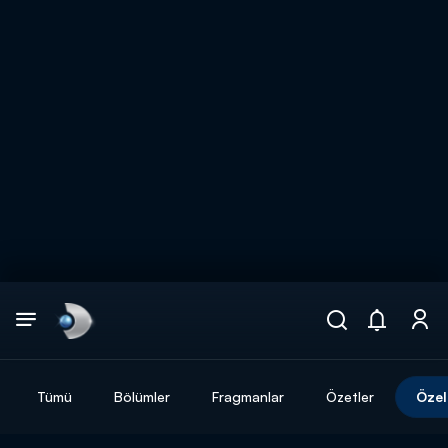
Arama
muhteşem ikili
ARAMA SONUÇLARI
Tümü
Bölümler
Fragmanlar
Özetler
Özel
DİĞER SONUÇLAR