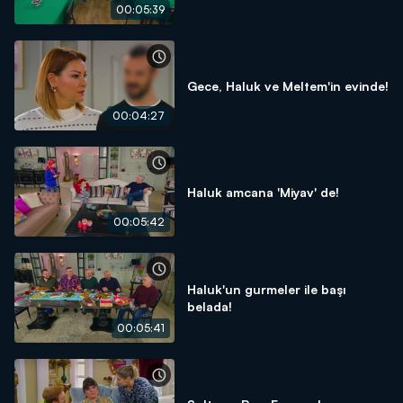
00:05:39
Gece, Haluk ve Meltem'in evinde!
00:04:27
Haluk amcana 'Miyav' de!
00:05:42
Haluk'un gurmeler ile başı
belada!
00:05:41