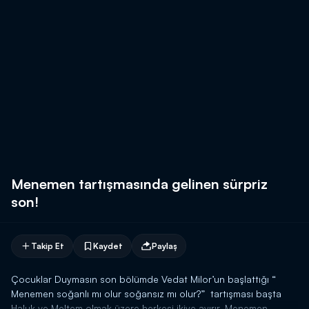
Menemen tartışmasında gelinen sürpriz
son!
Takip Et
Kaydet
Paylaş
Çocuklar Duymasın son bölümde Vedat Milor’un başlattığı “
Menemen soğanlı mı olur soğansız mı olur?” tartışması başta
Haluk ve Meltem olmak üzere herkesi ikiye ayırır. Menemen