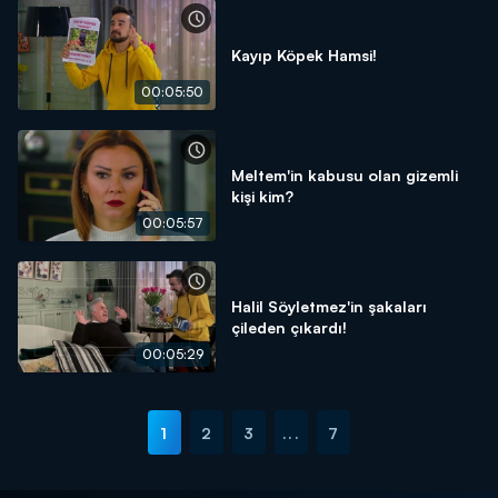
Kayıp Köpek Hamsi!
00:05:50
Meltem'in kabusu olan gizemli
kişi kim?
00:05:57
Halil Söyletmez'in şakaları
çileden çıkardı!
00:05:29
1
2
3
...
7