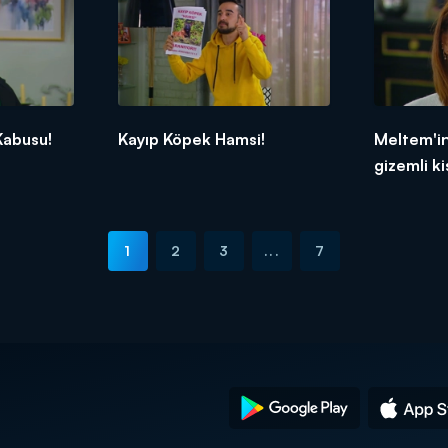
Kabusu!
Kayıp Köpek Hamsi!
Meltem'i
gizemli ki
1
2
3
...
7