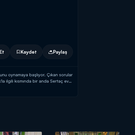
Et
Kaydet
Paylaş
unu oynamaya başlıyor. Çıkan sorular
a ilgili kısmında bir anda Sertaç eve
un sinirlerini tepesine çıkarmayı