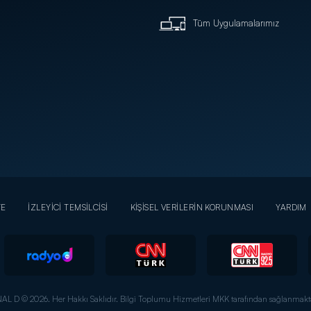
Tüm Uygulamalarımız
YE
İZLEYİCİ TEMSİLCİSİ
KİŞİSEL VERİLERİN KORUNMASI
YARDIM
AL D © 2026. Her Hakkı Saklıdır.
Bilgi Toplumu Hizmetleri MKK tarafından sağlanmakta