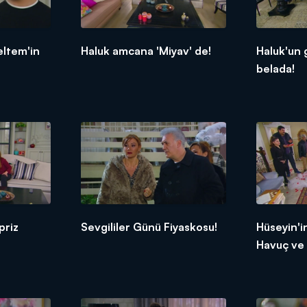
eltem'in
Haluk amcana 'Miyav' de!
Haluk'un 
belada!
priz
Sevgililer Günü Fiyaskosu!
Hüseyin'i
Havuç ve