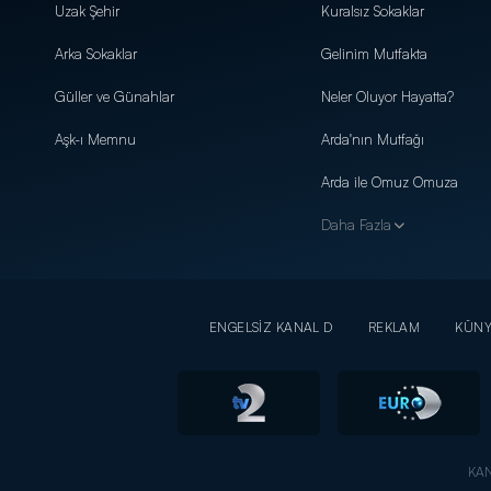
Uzak Şehir
Kuralsız Sokaklar
Arka Sokaklar
Gelinim Mutfakta
Güller ve Günahlar
Neler Oluyor Hayatta?
Aşk-ı Memnu
Arda'nın Mutfağı
Arda ile Omuz Omuza
Daha Fazla
ENGELSİZ KANAL D
REKLAM
KÜN
KAN