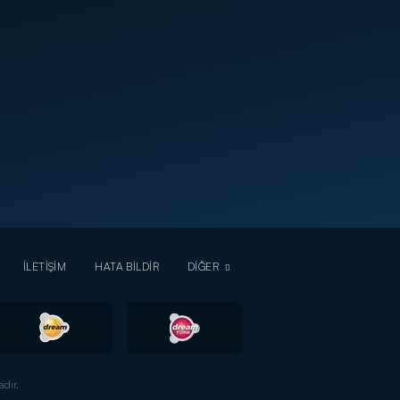
İLETİŞİM
HATA BİLDİR
DİĞER
dır.