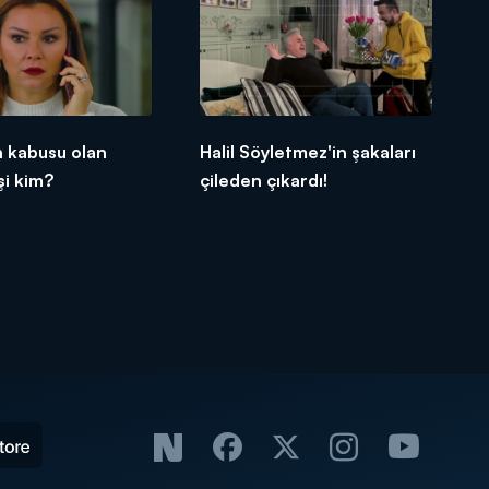
n kabusu olan
Halil Söyletmez'in şakaları
şi kim?
çileden çıkardı!