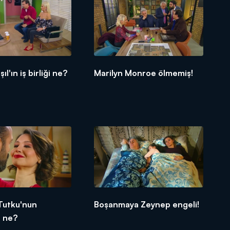
ıl'ın iş birliği ne?
Marilyn Monroe ölmemiş!
Tutku'nun
Boşanmaya Zeynep engeli!
ı ne?