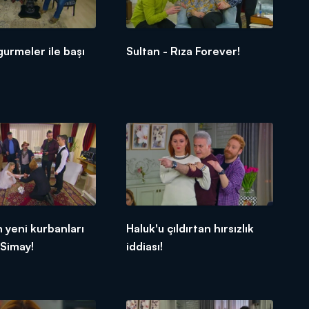
gurmeler ile başı
Sultan - Rıza Forever!
n yeni kurbanları
Haluk'u çıldırtan hırsızlık
 Simay!
iddiası!