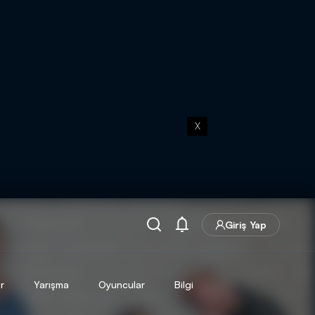
X
Giriş Yap
r
Yarışma
Oyuncular
Bilgi