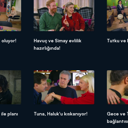
k oluyor!
Havuç ve Simay evlilik
Tutku ve Iş
hazırlığında!
ile planı
Tuna, Haluk'u kıskanıyor!
Gece ve 
bağlantıs