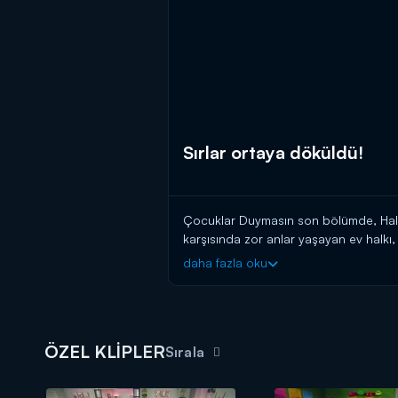
Sırlar ortaya döküldü!
Çocuklar Duymasın son bölümde, Halu
karşısında zor anlar yaşayan ev halkı
geliyor. Oyuna kendince dahil olan Se
daha fazla oku
başaran Sertaç, Haluk'un Meltem'le il
ÖZEL KLİPLER
Sırala