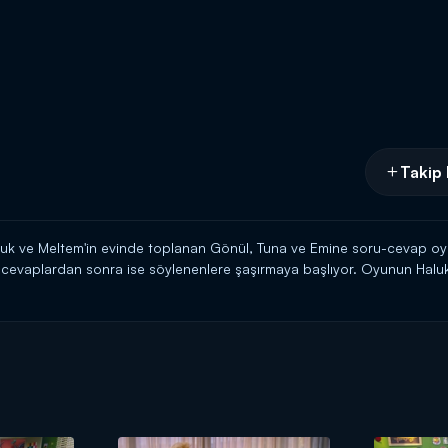
Takip 
k ve Meltem'in evinde toplanan Gönül, Tuna ve Emine soru-cevap oy
, cevaplardan sonra ise söylenenlere şaşırmaya başlıyor. Oyunun Haluk'l
rtaç, sorulara cevap vermeye başlayınca ise olanlar oluyor. Yine Haluk'
gili söylediklerini de ortaya dökünce soğuk rüzgarlar esmeye başlıyor.