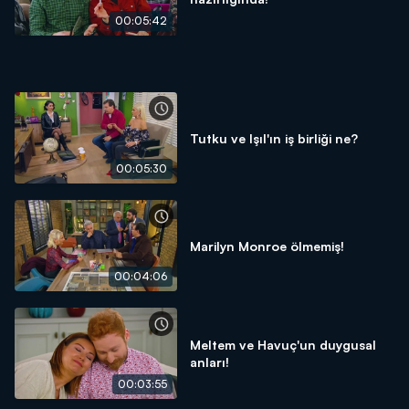
00:05:42
Tutku ve Işıl'ın iş birliği ne?
00:05:30
Marilyn Monroe ölmemiş!
00:04:06
Meltem ve Havuç'un duygusal
anları!
00:03:55