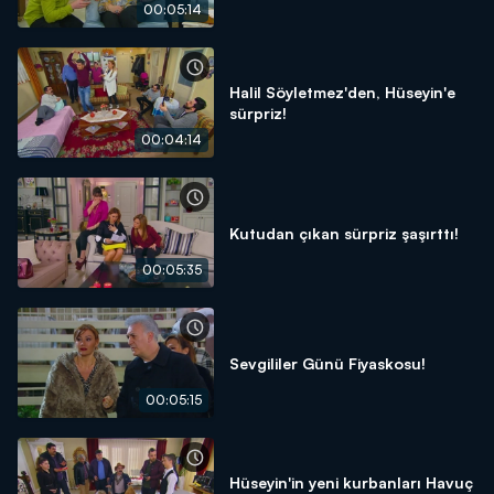
00:05:14
Halil Söyletmez'den, Hüseyin'e
sürpriz!
00:04:14
Kutudan çıkan sürpriz şaşırttı!
00:05:35
Sevgililer Günü Fiyaskosu!
00:05:15
Hüseyin'in yeni kurbanları Havuç