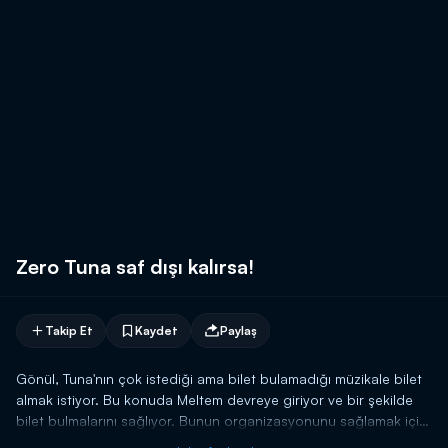
Zero Tuna saf dışı kalırsa!
Takip Et
Kaydet
Paylaş
Gönül, Tuna'nın çok istediği ama bilet bulamadığı müzikale bilet
almak istiyor. Bu konuda Meltem devreye giriyor ve bir şekilde
bilet bulmalarını sağlıyor. Bunun organizasyonunu sağlamak için
de Tuna'nın olmadığı bir konuşma grubu oluşturuyorlar.Tuna ise