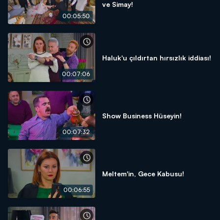
ve Simay!
00:05:50
Haluk'u çıldırtan hırsızlık iddiası!
00:07:06
Show Business Hüseyin!
00:07:32
Meltem'in, Gece Kabusu!
00:06:55