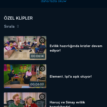
daha fazla oku
Gönül mesajlaşırken bunu görüyor ve bu duruma içerliyor. Tuna,
kendilerini saf dışı bırakan arkadaşlarına ve Gönül'e bunun
tavrını yaparken kaçırdığı fırsatı öğrenince olanlar oluyor!
ÖZEL KLİPLER
Sırala
Evlilik hazırlığında krizler devam
ediyor!
00:06:14
Element, Işıl'a aşık oluyor!
00:06:03
Havuç ve Simay evlilik
hazırlığında!