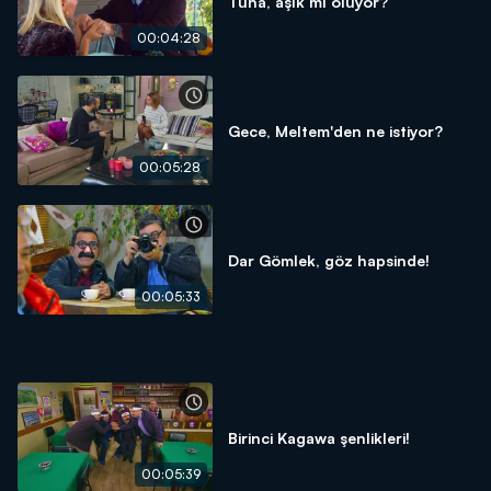
Tuna, aşık mı oluyor?
00:04:28
Gece, Meltem'den ne istiyor?
00:05:28
Dar Gömlek, göz hapsinde!
00:05:33
Birinci Kagawa şenlikleri!
00:05:39