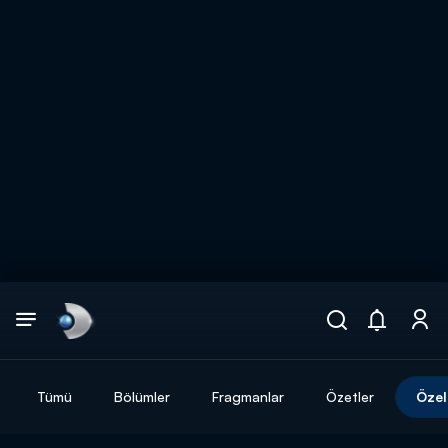
Arama
muhteşem ikili
ARAMA SONUÇLARI
Tümü
Bölümler
Fragmanlar
Özetler
Özel
DİĞER SONUÇLAR