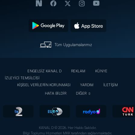
Tüm Uygulamalarımız
ENGELSİZ KANAL D
REKLAM
KÜNYE
İZLEYİCİ TEMSİLCİSİ
KİŞİSEL VERİLERİN KORUNMASI
YARDIM
İLETİŞİM
HATA BİLDİR
DİĞER
KANAL D © 2026. Her Hakkı Saklıdır.
Bilgi Toplumu Hizmetleri MKK tarafından sağlanmaktadır.