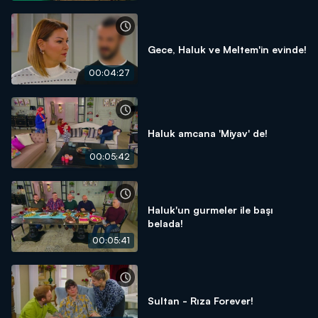
Gece, Haluk ve Meltem'in evinde!
00:04:27
Haluk amcana 'Miyav' de!
00:05:42
Haluk'un gurmeler ile başı
belada!
00:05:41
Sultan - Rıza Forever!