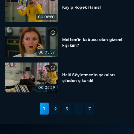
Kayıp Köpek Hamsi!
00:05:50
Meltem'in kabusu olan gizemli
kişi kim?
00:05:57
Halil Söyletmez'in şakaları
çileden çıkardı!
00:05:29
1
2
3
...
7