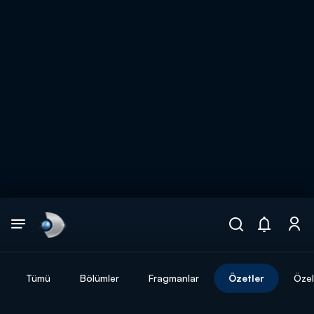
Arama
muhteşem ikili
ARAMA SONUÇLARI
Tümü
Bölümler
Fragmanlar
Özetler
Özel
DİĞER SONUÇLAR