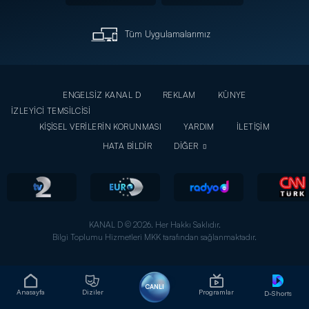
Tüm Uygulamalarımız
ENGELSİZ KANAL D
REKLAM
KÜNYE
İZLEYİCİ TEMSİLCİSİ
KİŞİSEL VERİLERİN KORUNMASI
YARDIM
İLETİŞİM
HATA BİLDİR
DİĞER
KANAL D © 2026. Her Hakkı Saklıdır.
Bilgi Toplumu Hizmetleri MKK tarafından sağlanmaktadır.
CANLI
Anasayfa
Diziler
Programlar
D-Shorts