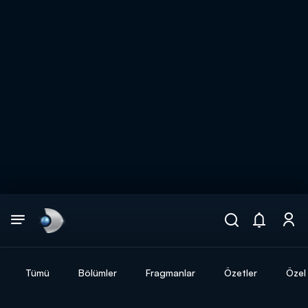
Arama
muhteşem ikili
ARAMA SONUÇLARI
Tümü
Bölümler
Fragmanlar
Özetler
Özel 
DİĞER SONUÇLAR