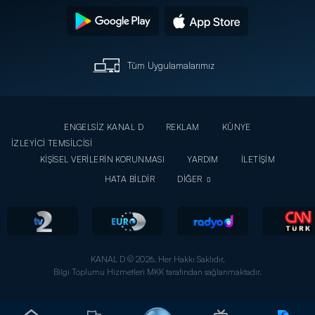
Tüm Uygulamalarımız
ENGELSİZ KANAL D
REKLAM
KÜNYE
İZLEYİCİ TEMSİLCİSİ
KİŞİSEL VERİLERİN KORUNMASI
YARDIM
İLETİŞİM
HATA BİLDİR
DİĞER
KANAL D © 2026. Her Hakkı Saklıdır.
Bilgi Toplumu Hizmetleri MKK tarafından sağlanmaktadır.