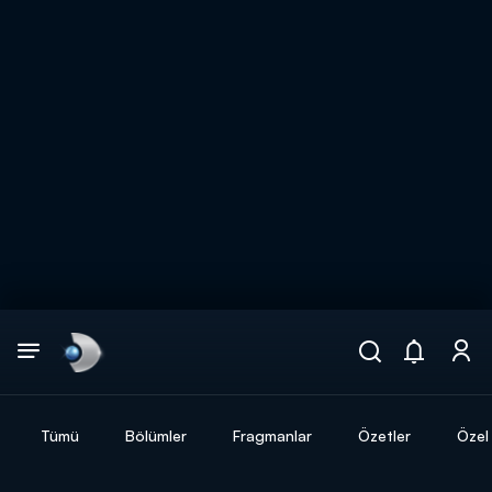
Arama
muhteşem ikili
ARAMA SONUÇLARI
Tümü
Bölümler
Fragmanlar
Özetler
Özel 
DİĞER SONUÇLAR