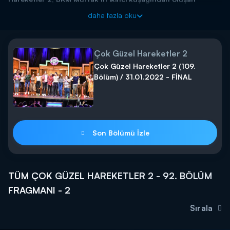
kadrosu ve Yılmaz Erdoğan’ın yönetimindeki atölyeden çıkan
daha fazla oku
yeni skeçleriyle Kanal D’de!
Çok Güzel Hareketler 2, BKM Mutfak’ın ikinci kuşağından
oluşan kadrosu ve Yılmaz Erdoğan’ın yönetimindeki
Çok Güzel Hareketler 2
atölyeden çıkan yeni skeçleriyle Kanal D’de!
Çok Güzel Hareketler 2 (109.
Bölüm) / 31.01.2022 - FİNAL
Son Bölümü İzle
TÜM ÇOK GÜZEL HAREKETLER 2 - 92. BÖLÜM
FRAGMANI - 2
Sırala