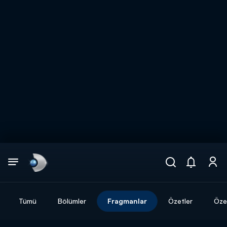
Arama
muhteşem ikili
ARAMA SONUÇLARI
Tümü
Bölümler
Fragmanlar
Özetler
Özel
DİĞER SONUÇLAR