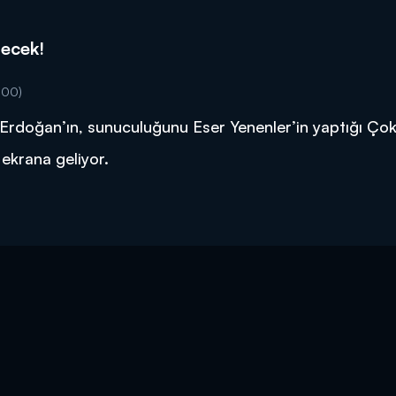
recek!
:00)
 Erdoğan’ın, sunuculuğunu Eser Yenenler’in yaptığı Ço
ekrana geliyor.