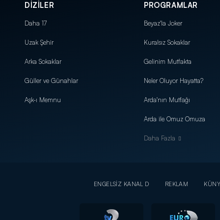
DİZİLER
PROGRAMLAR
Daha 17
Beyaz'la Joker
Uzak Şehir
Kuralsız Sokaklar
Arka Sokaklar
Gelinim Mutfakta
Güller ve Günahlar
Neler Oluyor Hayatta?
Aşk-ı Memnu
Arda'nın Mutfağı
Arda ile Omuz Omuza
Daha Fazla
ENGELSİZ KANAL D
REKLAM
KÜN