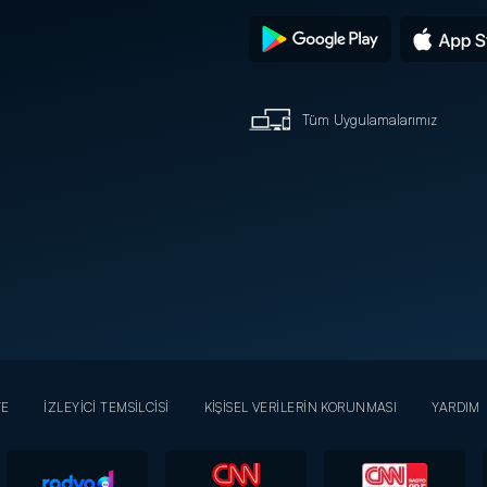
Tüm Uygulamalarımız
YE
İZLEYİCİ TEMSİLCİSİ
KİŞİSEL VERİLERİN KORUNMASI
YARDIM