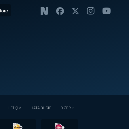
İLETİŞİM
HATA BİLDİR
DİĞER