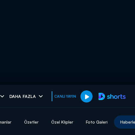
muhteşem ikili
DAHA FAZLA
CANLI YAYIN
I
manlar
Özetler
Özel Klipler
Foto Galeri
Haberle