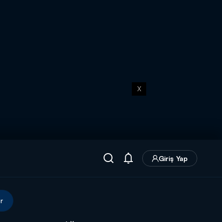
X
Giriş Yap
r