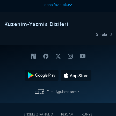
Çok Güzel Hareketler 2, yeni bölümleriyle her pazartesi
daha fazla oku
20.00'de Kanal D'de!
Kuzenim-Yazmis Dizileri
Sırala
Tüm Uygulamalarımız
ENGELSİZ KANAL D
REKLAM
KÜNYE