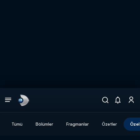
Arama
muhteşem ikili
ARAMA SONUÇLARI
Tümü
Bölümler
Fragmanlar
Özetler
Özel
DİĞER SONUÇLAR