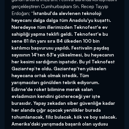
gerçekleştiren Cumhurbaşkanı Sn. Recep Tayyip
Erdoğan;
‘‘İstanbul'da alevlenen teknoloji
heyecanı dalga dalga tüm Anadolu'yu kuşattı.
Neredeyse tüm illerimizden Teknofest'e ev
sahipliği yapma teklifi geldi. Teknofest'e bu
sene 81 ilin yanı sıra 84 ülkeden 100 bin
katılımcı başvurusu yapıldı. Festivalin paydaş
sayısının 14'ten 63'e yükselmesi, bu heyecanın
her kesimi sardığının ispatıdır. Bu yıl
Teknofest
Gaziantep’te oldu. Gaziantep'ten yükselen
heyecana ortak olmak istedik. Tüm
yarışmacıları gönülden tebrik ediyorum.
Edirne'de roket bilimine merak salan
evladımızın kendini göstereceği yer işte
burasıdır. Yapay zekadan siber güvenliğe kadar
her alanda çığır açacak yenilikler burada
tohumlanacak, filiz bulacak, kök ve boy salacak.
Amerika'daki yarışmada başarılı olan uydusu