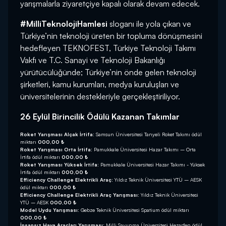
yarışmalarla ziyaretçiye kapalı olarak devam edecek.
#MilliTeknolojiHamlesi
sloganı ile yola çıkan ve
Türkiye’nin teknoloji üreten bir topluma dönüşmesini
hedefleyen TEKNOFEST, Türkiye Teknoloji Takımı
Vakfı ve T.C. Sanayi ve Teknoloji Bakanlığı
yürütücülüğünde; Türkiye’nin önde gelen teknoloji
şirketleri, kamu kurumları, medya kuruluşları ve
üniversitelerinin destekleriyle gerçekleştiriliyor.
26 Eylül Birincilik Ödülü Kazanan Takımlar
Roket Yarışması Alçak İrtifa:
Samsun Üniversitesi Tanyeli Roket Takımı ödül
miktarı
000,00 ₺
Roket Yarışması Orta İrtifa:
Pamukkale Üniversitesi Hazar Takımı – Orta
İrtifa ödül miktarı
000,00 ₺
Roket Yarışması Yüksek İrtifa:
Pamukkale Üniversitesi Hazar Takımı - Yüksek
İrtifa ödül miktarı
000,00 ₺
Efficiency Challenge Elektrikli Araç:
Yıldız Teknik Üniversitesi YTÜ – AESK
ödül miktarı
000,00 ₺
Efficiency Challenge Elektrikli Araç Yarışması:
Yıldız Teknik Üniversitesi
YTÜ – AESK
000,00 ₺
Model Uydu Yarışması:
Gebze Teknik Üniversitesi Spatium ödül miktarı
000,00 ₺
İnsansız Hava Araçları Yarışması:
Milli Savunma Üniversitesi Hezarfen ödül