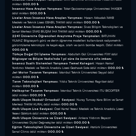
miktarı
000,00 ₺
İnsansız Hava Araçları Yarışması:
Tokat Gaziosmanpaşa Üniversitesi İHAGER
ödül miktarı
000,00 ₺
Liseler Arası İnsansız Hava Araçları Yarışması:
Hasan Akbudak İMKB
Mesleki ve Teknik Lisesi EBABİL TAKIMI ödül miktarı
000,00 ₺
Liseler Arası İnsansız Hava Araçları Yarışması:
Sivas Bilişim Teknolojileri ve
Sanat Merkezi SİVAS BİLİŞİM İHA TAKIMI ödül miktarı
000,00 ₺
2241 Üniversite Öğrencileri Araştırma Proje Yarışmaları:
BATUHAN
YILMAZ Bilgisayarlı görü ve derin öğrenme modelleri kullanılarak radyometrik
görüntüleme teknolojisi ile kaçak eşya, silah ve canlı bomba tespiti. Ödül miktarı
000,00 ₺
Türkçe Doğal Dil İşleme Yarışması:
Abdullah Gül Üniversitesi FİXY ödül
Bilgisayar ve Bilişim Vadisi'nde 1 yıl süre ile ücretsiz ofis imkanı
İnsansız Sualtı Sistemleri Yarışması Temel Kategori:
Hasan Kemal
Yardımcı Mesleki ve Teknik Anadolu Lisesi Goshawk Side ödül miktarı
000,00 ₺
Jet Motor Tasarım Yarışması:
İstanbul Teknik Üniversitesi Seyyal ödül
miktarı
000,00 ₺
Tarım Teknolojileri Yarışması:
Yıldız Teknik Üniversitesi Ragribot ödül
miktarı
000,00 ₺
Helikopter Tasarım Yarışması:
İstanbul Teknik Üniversitesi ITU BICOPTER
ödül miktarı
000,00 ₺
Akıllı Ulaşım İlkokul/ Ortaokul/ Seviyesi:
Nuray Tuncay Kara Bilim ve Sanat
Merkezi TAKIM KURAL ödül miktarı
000,00 ₺
Akıllı Ulaşım Lise Seviyesi:
Özel Kartal Yesevi Mesleki ve Teknik Anadolu Lisesi
Yesevi Göktürk ödül miktarı
000,00 ₺
Akıllı Ulaşım Üniversite ve Üzeri Seviyesi:
Ankara Yıldırım Beyazıt
Üniversitesi Dijital Değnekçiler ödül miktarı
000,00 ₺
Eğitim Teknolojileri Üniversite ve Üzeri Seviyesi:
Atatürk Üniversitesi
Sanal Clinic ödül miktarı
000,00 ₺