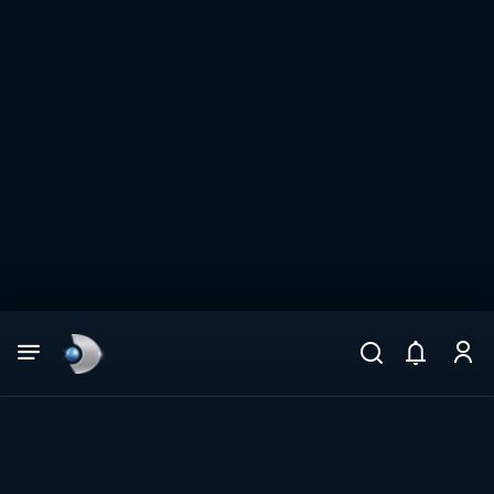
Arama
muhteşem ikili
ARAMA SONUÇLARI
DİĞER SONUÇLAR