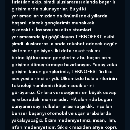
fırlatılan ekip, şimdi uluslararası alanda başarılı
girişimlerde bulunuyorlar. Bu yıl ki
yarışmacılarımızdan da önümüzdeki yıllarda
başarılı olacak gençlerimiz muhakkak
çıkacaktır. İnsansız su altı sistemleri
yarışmasında ipi göğüsleyen TEKNOFEST ekibi
şimdi uluslararası alanda rekabet edecek özgün
sistemler gelişiyor. İki defa roket takımı
birinciliği kazanan gençlerimiz bu başarılarını
girişime dönüştürmeye hazırlanıyor. Yapay zeka
girişimi kuran gençlerimiz, TEKNOFEST'in lise
seviyesi birincileriydi. Ülkemizde hala birilerinin
teknoloji hamlemizi küçümsediklerini
görüyoruz. Onlara vereceğimiz en büyük cevap
işte buradaki manzaradır. İHA alanında bugün
dünyanın sayılı ülkeleri arasına girdik. İnşallah
benzer başarıyı otomobil ve uçan arabalarda
yakalayacağız. Bizim medeniyetimiz, insan, ilim,
irfan medeniyetidir. Sık sık maziden atiye köprü