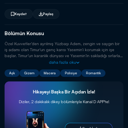
Kaydet
Paylaş
Bölümün Konusu
Özel Kuvvetler’den ayrılmış Yüzbaşı Adem, zengin ve saygın bir
iş adamı olan Timur'un genç karısı Yasemin'i korumak için işe
başlar. Timur’un karanlık dünyası ve Yasemin’in sakladığı sırlarla
dolu bu dünyada hiçbir şey göründüğü gibi değildir.
daha fazla oku
Aşk
Gizem
Macera
Polisiye
Romantik
Hikayeyi Başka Bir Açıdan İzle!
Diziler, 2 dakikalık dikey bölümleriyle
Kanal D APP'te!