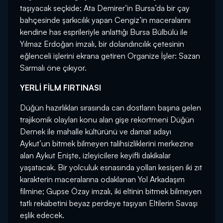
taşıyacak seçkide; Ata Demirer’in Bursa’da bir çay
bahçesinde şarkıcılık yapan Cengiz’in maceralarını
kendine has esprileriyle anlattığı Bursa Bülbülü ile
Yılmaz Erdoğan imzalı, bir dolandırıcılık çetesinin
eğlenceli işlerini ekrana getiren Organize İşler: Sazan
Sarmalı öne çıkıyor.
YERLİ FİLM FIRTINASI
Düğün hazırlıkları sırasında can dostların başına gelen
trajikomik olayları konu alan gişe rekortmeni Düğün
Dernek ile mahalle kültürünü ve damat adayı
Aykut’un bitmek bilmeyen talihsizliklerini merkezine
alan Aykut Enişte, izleyicilere keyifli dakikalar
yaşatacak. Bir yolculuk esnasında yolları kesişen iki zıt
karakterin maceralarına odaklanan Yol Arkadaşım
filmine; Gupse Özay imzalı, iki eltinin bitmek bilmeyen
tatlı rekabetini beyaz perdeye taşıyan Eltilerin Savaşı
eşlik edecek.