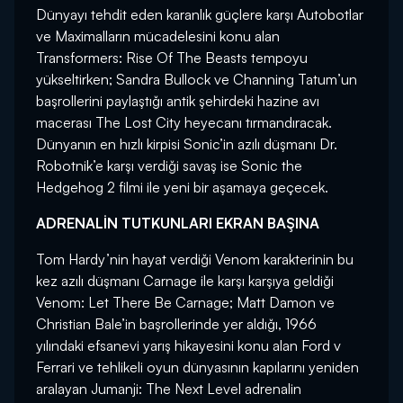
Dünyayı tehdit eden karanlık güçlere karşı Autobotlar
ve Maximalların mücadelesini konu alan
Transformers: Rise Of The Beasts tempoyu
yükseltirken; Sandra Bullock ve Channing Tatum’un
başrollerini paylaştığı antik şehirdeki hazine avı
macerası The Lost City heyecanı tırmandıracak.
Dünyanın en hızlı kirpisi Sonic’in azılı düşmanı Dr.
Robotnik’e karşı verdiği savaş ise Sonic the
Hedgehog 2 filmi ile yeni bir aşamaya geçecek.
ADRENALİN TUTKUNLARI EKRAN BAŞINA
Tom Hardy’nin hayat verdiği Venom karakterinin bu
kez azılı düşmanı Carnage ile karşı karşıya geldiği
Venom: Let There Be Carnage; Matt Damon ve
Christian Bale’in başrollerinde yer aldığı, 1966
yılındaki efsanevi yarış hikayesini konu alan Ford v
Ferrari ve tehlikeli oyun dünyasının kapılarını yeniden
aralayan Jumanji: The Next Level adrenalin