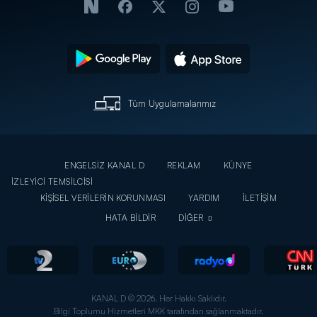
Tüm Uygulamalarımız
ENGELSİZ KANAL D
REKLAM
KÜNYE
İZLEYİCİ TEMSİLCİSİ
KİŞİSEL VERİLERİN KORUNMASI
YARDIM
İLETİŞİM
HATA BİLDİR
DİĞER
KANAL D © 2026. Her Hakkı Saklıdır.
Bilgi Toplumu Hizmetleri MKK tarafından sağlanmaktadır.