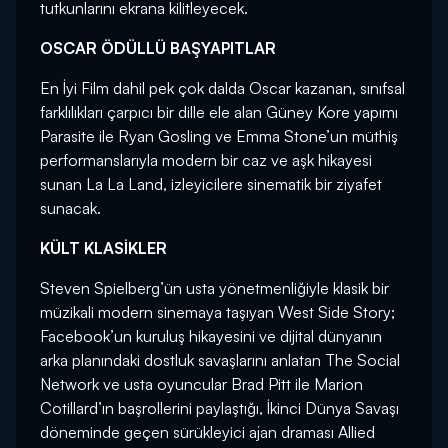
tutkunlarını ekrana kilitleyecek.
OSCAR ÖDÜLLÜ BAŞYAPITLAR
En İyi Film dahil pek çok dalda Oscar kazanan, sınıfsal
farklılıkları çarpıcı bir dille ele alan Güney Kore yapımı
Parasite ile Ryan Gosling ve Emma Stone’un müthiş
performanslarıyla modern bir caz ve aşk hikayesi
sunan La La Land, izleyicilere sinematik bir ziyafet
sunacak.
KÜLT KLASİKLER
Steven Spielberg’ün usta yönetmenliğiyle klasik bir
müzikali modern sinemaya taşıyan West Side Story;
Facebook’un kuruluş hikayesini ve dijital dünyanın
arka planındaki dostluk savaşlarını anlatan The Social
Network ve usta oyuncular Brad Pitt ile Marion
Cotillard’ın başrollerini paylaştığı, İkinci Dünya Savaşı
döneminde geçen sürükleyici ajan draması Allied