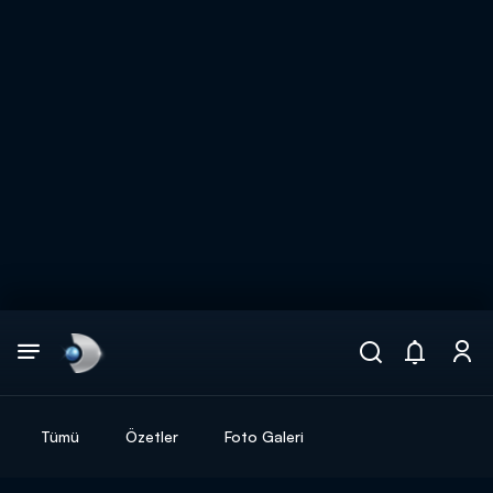
Arama
muhteşem ikili
ARAMA SONUÇLARI
Tümü
Özetler
Foto Galeri
DİĞER SONUÇLAR