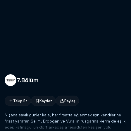
7.Bölüm
Takip Et
Kaydet
Paylaş
Nişana sayılı günler kala, her fırsatta eğlenmek için kendilerine
fırsat yaratan Selim, Erdoğan ve Vural’ın rüzgarına Kerim de eşlik
eder. Fatmagül’ün dört arkadaşla tesadüfen kesişen yolu,