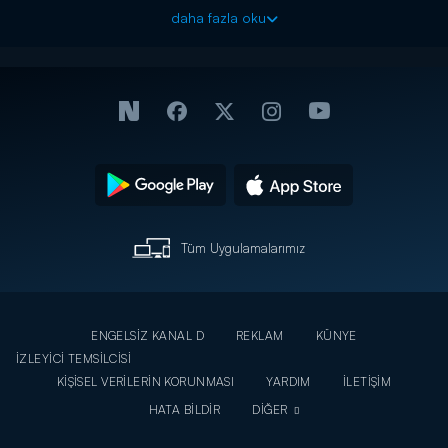
hayatının akışını da değiştirecek ateşin ilk kıvılcımını yakar.
daha fazla oku
Selim’in nişan töreni günü geldiğinde, Fatmagül yengesi
Mukaddes’le birlikte hizmetli olarak çiftliğe gider ve kaderini
baştan sona değiştirecek yüzlerle karşılaşır. Var gücüyle
umutlarına doğru koşan Fatmagül’ü yolun sonunda bir uçurum
beklemektedir.
Tüm Uygulamalarımız
ENGELSİZ KANAL D
REKLAM
KÜNYE
İZLEYİCİ TEMSİLCİSİ
KİŞİSEL VERİLERİN KORUNMASI
YARDIM
İLETİŞİM
HATA BİLDİR
DİĞER