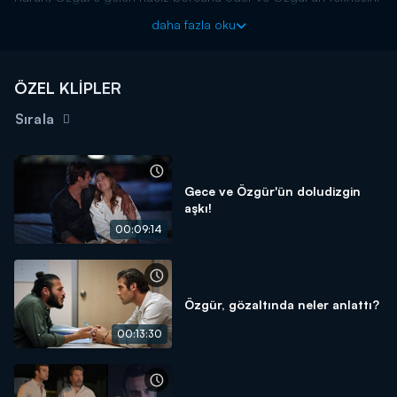
geri aldığını söyler. Özgür, gururunu hiçe sayamaz ve Harun'a
daha fazla oku
borcunu ödemek için Serkan'ın baskı kurduğu kaçakçılık işini
yapmaya karar verir. Özgür, büyük bir çıkmaza girecektir.
Dönence yeni bölümleriyle salı akşamı 20.00'de Kanal D'de!
ÖZEL KLİPLER
Sırala
Gece ve Özgür'ün doludizgin
aşkı!
00:09:14
Özgür, gözaltında neler anlattı?
00:13:30