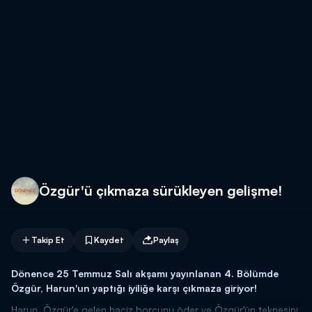
Özgür'ü çıkmaza sürükleyen gelişme!
Takip Et
Kaydet
Paylaş
Dönence 25 Temmuz Salı akşamı yayınlanan 4. Bölümde
Özgür, Harun'un yaptığı iyiliğe karşı çıkmaza giriyor!
Harun, Özgür'e gelen haciz borcunu öder ve Özgür'ün teknesini