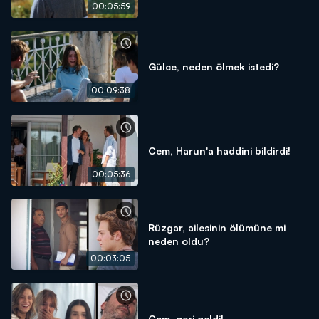
00:05:59
Gülce, neden ölmek istedi?
00:09:38
Cem, Harun'a haddini bildirdi!
00:05:36
Rüzgar, ailesinin ölümüne mi
neden oldu?
00:03:05
Cem, geri geldi!