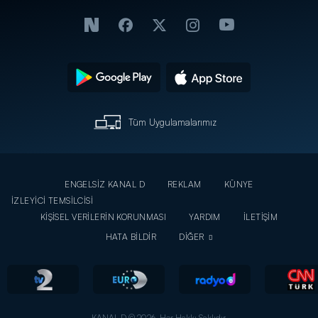
Tüm Uygulamalarımız
ENGELSİZ KANAL D
REKLAM
KÜNYE
İZLEYİCİ TEMSİLCİSİ
KİŞİSEL VERİLERİN KORUNMASI
YARDIM
İLETİŞİM
HATA BİLDİR
DİĞER
KANAL D © 2026. Her Hakkı Saklıdır.