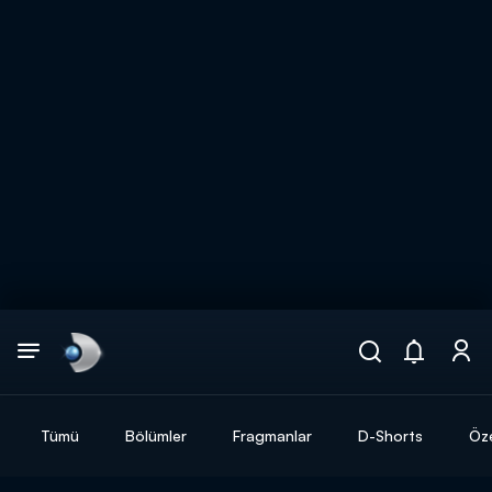
Arama
muhteşem ikili
ARAMA SONUÇLARI
Tümü
Bölümler
Fragmanlar
D-Shorts
Öze
DİĞER SONUÇLAR