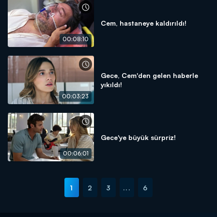
Cem, hastaneye kaldırıldı!
00:08:10
Gece, Cem'den gelen haberle
yıkıldı!
00:03:23
Gece'ye büyük sürpriz!
00:06:01
1
2
3
...
6