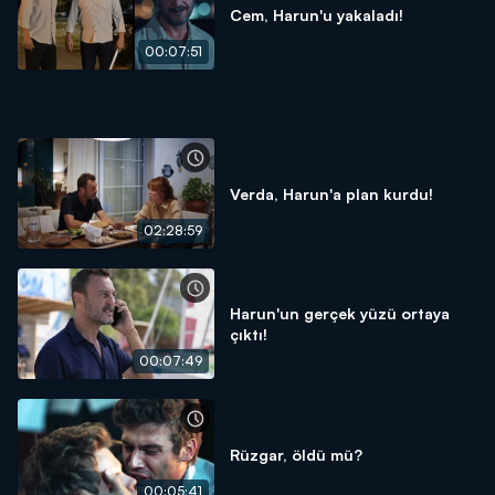
Cem, Harun'u yakaladı!
00:07:51
Verda, Harun'a plan kurdu!
02:28:59
Harun'un gerçek yüzü ortaya
çıktı!
00:07:49
Rüzgar, öldü mü?
00:05:41