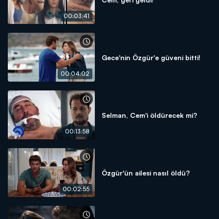
00:03:41
Gece'nin Özgür'e güveni bitti!
00:04:02
Selman, Cem'i öldürecek mi?
00:13:58
Özgür'ün ailesi nasıl öldü?
00:02:55