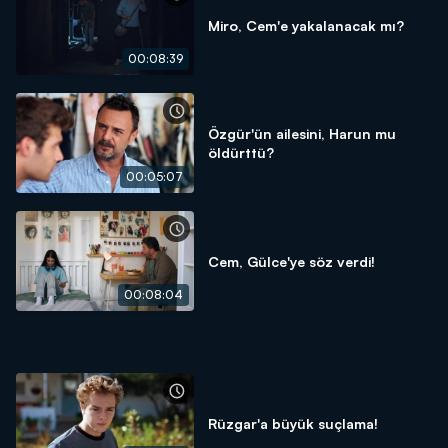
Miro, Cem'e yakalanacak mı?
00:08:39
Özgür'ün ailesini, Harun mu
öldürttü?
00:05:07
Cem, Gülce'ye söz verdi!
00:08:04
Rüzgar'a büyük suçlama!