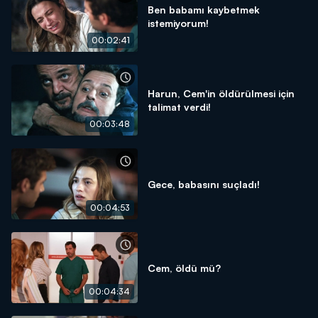
Ben babamı kaybetmek
istemiyorum!
00:02:41
Harun, Cem'in öldürülmesi için
talimat verdi!
00:03:48
Gece, babasını suçladı!
00:04:53
Cem, öldü mü?
00:04:34