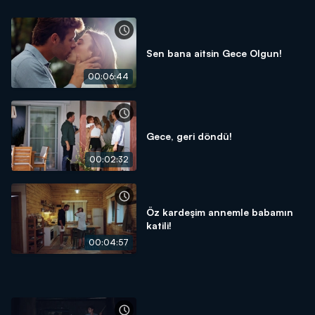
Sen bana aitsin Gece Olgun!
00:06:44
Gece, geri döndü!
00:02:32
Öz kardeşim annemle babamın
katili!
00:04:57