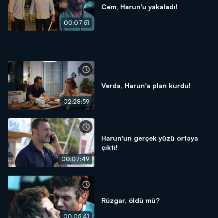
Cem, Harun'u yakaladı!
00:07:51
Verda, Harun'a plan kurdu!
02:28:59
Harun'un gerçek yüzü ortaya
çıktı!
00:07:49
Rüzgar, öldü mü?
00:05:41