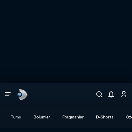
Arama
muhteşem ikili
ARAMA SONUÇLARI
Tümü
Bölümler
Fragmanlar
D-Shorts
Öze
DİĞER SONUÇLAR