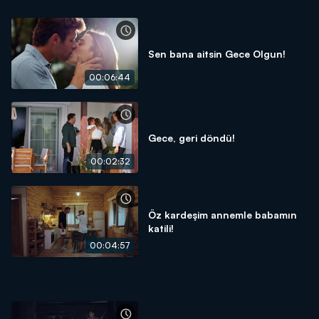
Sen bana aitsin Gece Olgun!
00:06:44
Gece, geri döndü!
00:02:32
Öz kardeşim annemle babamın
katili!
00:04:57