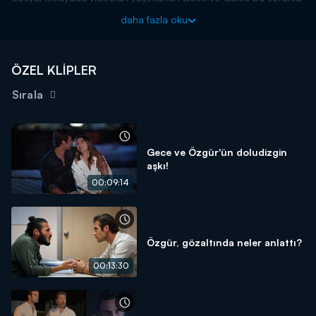
baş etmeye çalışırken Özgür ve arkadaşları ise bir plan yaparak
daha fazla oku
gerçekleri ortaya çıkarmak adına adım atarlar. Fakat bu iş
düşündükleri kadar kolay olmayacaktır.
Dönence yeni bölümleriyle çarşamba akşamı 20.00'de Kanal
ÖZEL KLİPLER
D'de!
Sırala
Gece ve Özgür'ün doludizgin
aşkı!
00:09:14
Özgür, gözaltında neler anlattı?
00:13:30