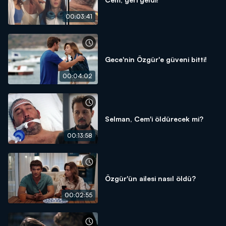
00:03:41
Gece'nin Özgür'e güveni bitti!
00:04:02
Selman, Cem'i öldürecek mi?
00:13:58
Özgür'ün ailesi nasıl öldü?
00:02:55