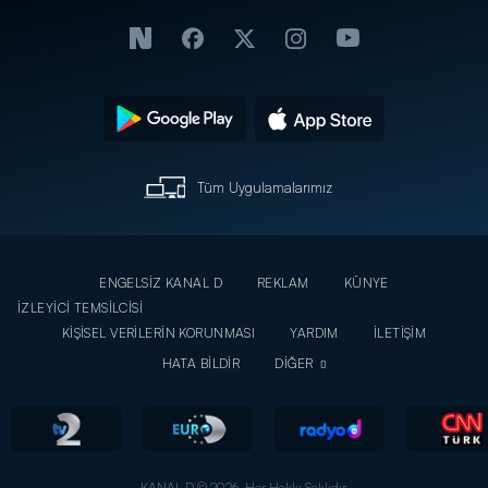
Tüm Uygulamalarımız
ENGELSİZ KANAL D
REKLAM
KÜNYE
İZLEYİCİ TEMSİLCİSİ
KİŞİSEL VERİLERİN KORUNMASI
YARDIM
İLETİŞİM
HATA BİLDİR
DİĞER
KANAL D © 2026. Her Hakkı Saklıdır.