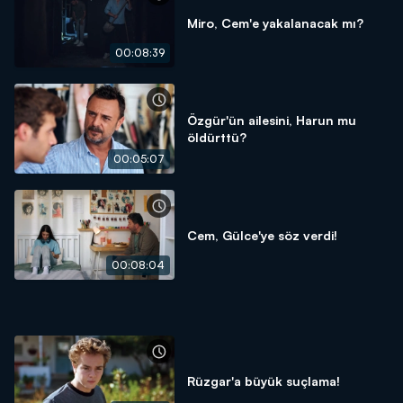
Miro, Cem'e yakalanacak mı?
00:08:39
Özgür'ün ailesini, Harun mu
öldürttü?
00:05:07
Cem, Gülce'ye söz verdi!
00:08:04
Rüzgar'a büyük suçlama!