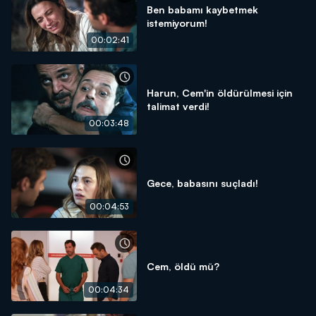
Ben babamı kaybetmek
istemiyorum!
00:02:41
Harun, Cem'in öldürülmesi için
talimat verdi!
00:03:48
Gece, babasını suçladı!
00:04:53
Cem, öldü mü?
00:04:34