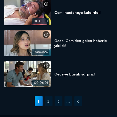
Cem, hastaneye kaldırıldı!
00:08:10
Gece, Cem'den gelen haberle
yıkıldı!
00:03:23
Gece'ye büyük sürpriz!
00:06:01
1
2
3
...
6