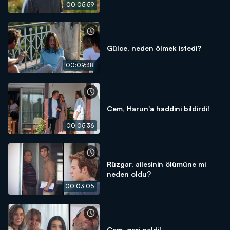
00:05:59
Gülce, neden ölmek istedi?
00:09:38
Cem, Harun'a haddini bildirdi!
00:05:36
Rüzgar, ailesinin ölümüne mi
neden oldu?
00:03:05
Cem, geri geldi!