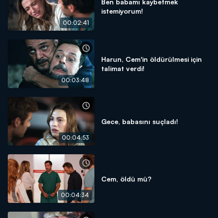
Ben babamı kaybetmek
istemiyorum!
00:02:41
Harun, Cem'in öldürülmesi için
talimat verdi!
00:03:48
Gece, babasını suçladı!
00:04:53
Cem, öldü mü?
00:04:34