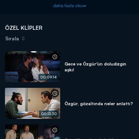
Verda eşinin kendisini aldattığından şüphelenir. Harun'un
daha fazla oku
söylediklerinden sonra Cem'in gizlediği sırların peşine düşen
Verda, çaresizlik içinde aldatıldığını düşünür. Her şey
karmakarışık bir hal alırken Cem hastalığını daha ne kadar
ÖZEL KLİPLER
saklayabilecektir?
Sırala
Dönence yeni bölümleriyle salı akşamı 20.00'de Kanal D'de!
Gece ve Özgür'ün doludizgin
aşkı!
00:09:14
Özgür, gözaltında neler anlattı?
00:13:30