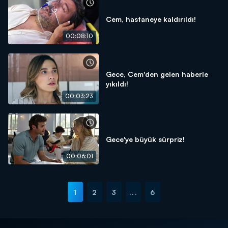
Cem, hastaneye kaldırıldı!
00:08:10
Gece, Cem'den gelen haberle
yıkıldı!
00:03:23
Gece'ye büyük sürpriz!
00:06:01
1
2
3
...
6