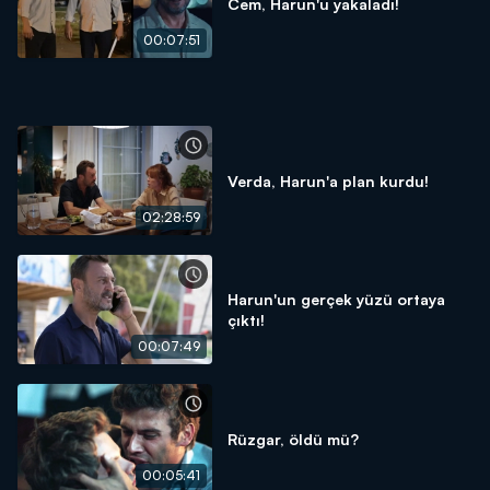
Cem, Harun'u yakaladı!
00:07:51
Verda, Harun'a plan kurdu!
02:28:59
Harun'un gerçek yüzü ortaya
çıktı!
00:07:49
Rüzgar, öldü mü?
00:05:41