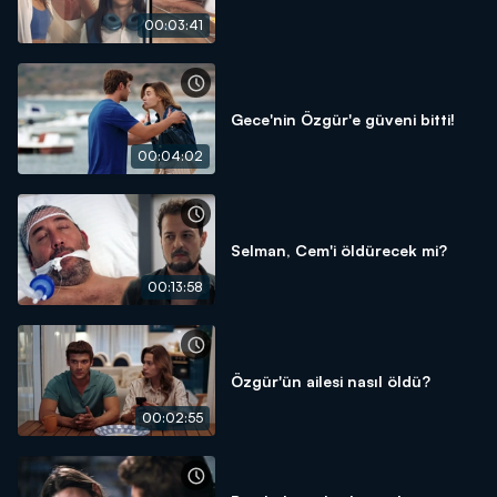
00:03:41
Gece'nin Özgür'e güveni bitti!
00:04:02
Selman, Cem'i öldürecek mi?
00:13:58
Özgür'ün ailesi nasıl öldü?
00:02:55