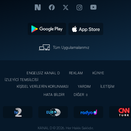
Tüm Uygulamalarımız
ENGELSİZ KANAL D
REKLAM
KÜNYE
İZLEYİCİ TEMSİLCİSİ
KİŞİSEL VERİLERİN KORUNMASI
YARDIM
İLETİŞİM
HATA BİLDİR
DİĞER
KANAL D © 2026. Her Hakkı Saklıdır.