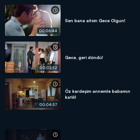
Sen bana aitsin Gece Olgun!
00:06:44
Gece, geri döndü!
00:02:32
Öz kardeşim annemle babamın
katili!
00:04:57