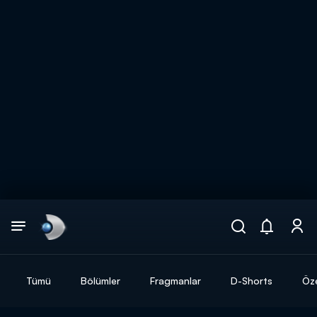
Arama
muhteşem ikili
ARAMA SONUÇLARI
Tümü
Bölümler
Fragmanlar
D-Shorts
Öze
DİĞER SONUÇLAR