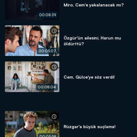
Miro, Cem'e yakalanacak mı?
00:08:39
Özgür'ün ailesini, Harun mu
öldürttü?
00:05:07
Cem, Gülce'ye söz verdi!
00:08:04
Rüzgar'a büyük suçlama!
00:05:59