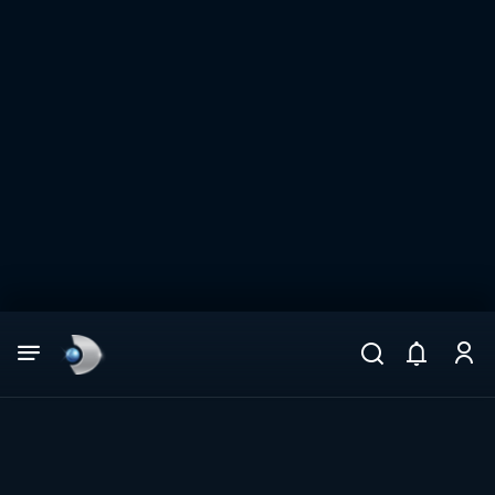
Arama
muhteşem ikili
ARAMA SONUÇLARI
DİĞER SONUÇLAR