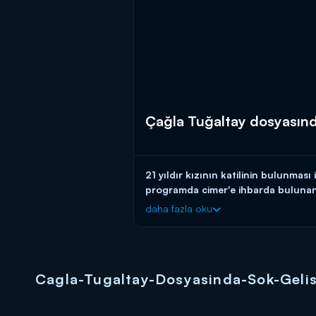
Çağla Tuğaltay dosyasınd
21 yıldır kızının katilinin bulunmas
programda cimer'e ihbarda bulunan 
daha fazla oku
İhbarcı ifadesinde, Yusuf isimli bir 
Ece Üner programda cinayet dosyasını
zanlısına seslendi.
Cagla-Tugaltay-Dosyasinda-Sok-Gelis