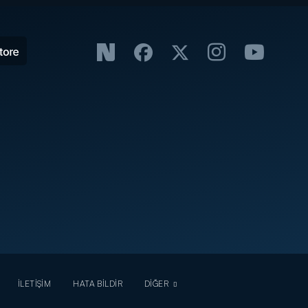
İLETİŞİM
HATA BİLDİR
DİĞER