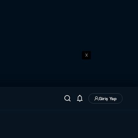
X
Giriş Yap