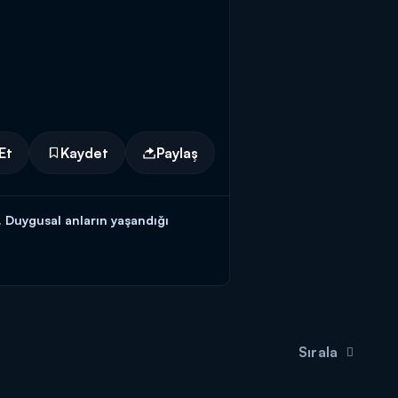
Et
Kaydet
Paylaş
ı. Duygusal anların yaşandığı
ndisini de tehdit ettiğini söylemişti.
hanım adı geçen ihbarcıya ve katil
Sırala