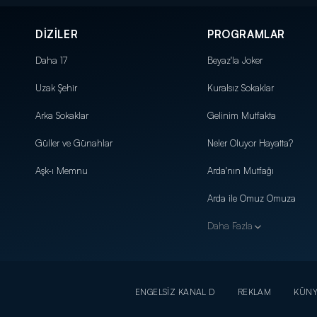
DİZİLER
PROGRAMLAR
Daha 17
Beyaz'la Joker
Uzak Şehir
Kuralsız Sokaklar
Arka Sokaklar
Gelinim Mutfakta
Güller ve Günahlar
Neler Oluyor Hayatta?
Aşk-ı Memnu
Arda'nın Mutfağı
Arda ile Omuz Omuza
Daha Fazla
ENGELSİZ KANAL D
REKLAM
KÜN