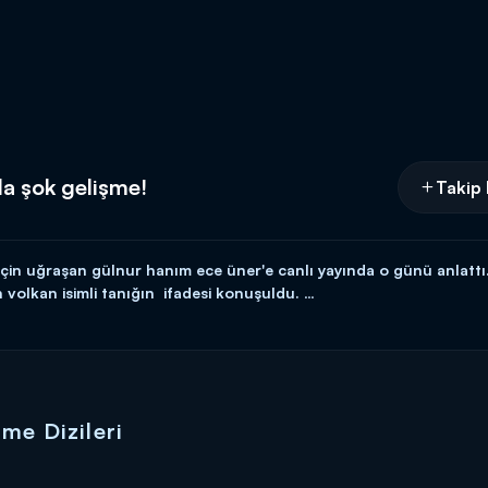
a şok gelişme!
Takip 
ı için uğraşan gülnur hanım ece üner'e canlı yayında o günü anlatt
volkan isimli tanığın ifadesi konuşuldu.
şahsın kendisine bıçak getirdiğini, bıçağı saklamasını istediğini ve ke
n yeniden açılabileceğini söylerken, Çağla Tuğaltay'ın annesi Gülnur 
me Dizileri