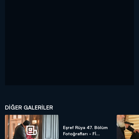
DİĞER GALERİLER
Eşref Rüya 47. Bölüm
Fotoğrafları - Fİ...