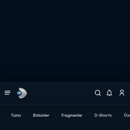
Arama
muhteşem ikili
ARAMA SONUÇLARI
Tümü
Bölümler
Fragmanlar
D-Shorts
Öze
DİĞER SONUÇLAR