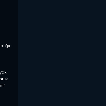
ptığını
 yok,
Faruk
im”