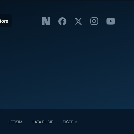
İLETİŞİM
HATA BİLDİR
DİĞER