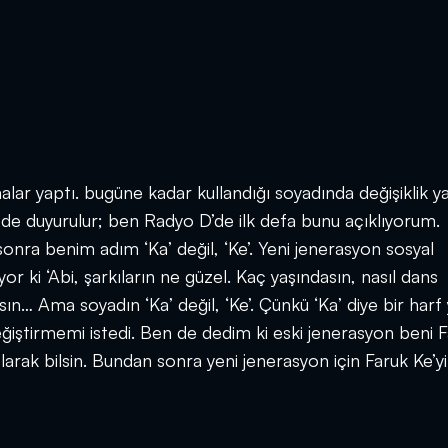
lar yaptı. bugüne kadar kullandığı soyadında değişiklik ya
 de duyurulur; ben Radyo D’de ilk defa bunu açıklıyorum.
nra benim adım ‘Ka’ değil, ‘Ke’. Yeni jenerasyon sosyal
r ki ‘Abi, şarkıların ne güzel. Kaç yaşındasın, nasıl dans
n… Ama soyadın ‘Ka’ değil, ‘Ke’. Çünkü ‘Ka’ diye bir harf
eğiştirmemi istedi. Ben de dedim ki eski jenerasyon beni 
olarak bilsin. Bundan sonra yeni jenerasyon için Faruk Ke’y