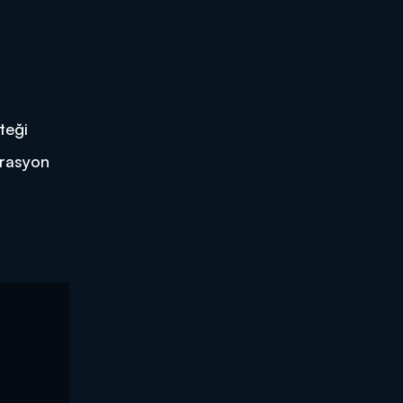
teği
erasyon