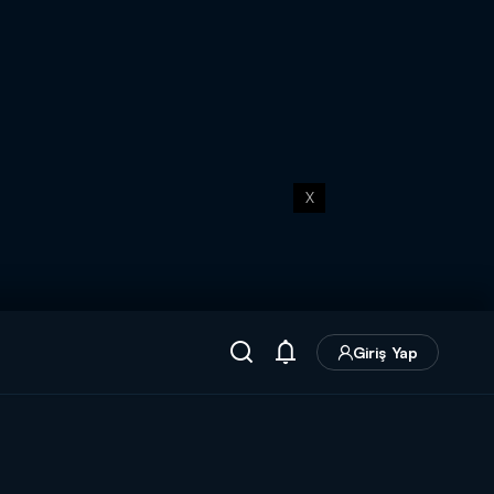
X
Giriş Yap