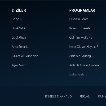
DİZİLER
PROGRAMLAR
Daha 17
Beyaz'la Joker
Uzak Şehir
Kuralsız Sokaklar
Eşref Rüya
Gelinim Mutfakta
Arka Sokaklar
Neler Oluyor Hayatta?
Güller ve Günahlar
Arda'nın Mutfağı
Aşk-ı Memnu
Arda ile Omuz Omuza
Daha Fazla
ENGELSİZ KANAL D
REKLAM
KÜN