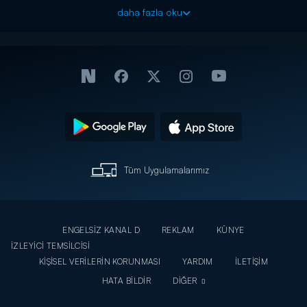
daha fazla oku
Fatmagül’le Kerim’in sürpriz tatilleri, Selim’in yakalandığını
öğrenmeleriyle çok daha keyifli bir hale gelir. Mücadeleleri
sonuca ulaştıkça, ikisi de hayallerindeki günlere yaklaşmanın
mutluluğunu yaşar.
Yaşaranlar’daki büyük çatlak ortaya çıkmış, Selim’i ihbar eden
kişinin Münir olduğu anlaşılmıştır. Mukaddes’in yine arkalarından
iş çevirdiğini öğrenen Rahmi, artık evliliği ile ilgili bir karar vermek
zorundadır. Evde çıkan tartışmalar sırasında Murat, babasının
Rahmi olmadığını öğrenir.
Tüm Uygulamalarımız
İstanbul’da yaşanan fırtınadan haberi olmayan Fatmagül ve
Kerim, tatillerinin keyfini çıkarırlar. Bu küçük balayı geçmişten
gelen bir sürprizle, daha da renkli bir hal alır. Bu kez Kerim’in
geçmişi yüzünden Fatmagül bir sınav daha verecektir.
ENGELSİZ KANAL D
REKLAM
KÜNYE
İZLEYİCİ TEMSİLCİSİ
KİŞİSEL VERİLERİN KORUNMASI
YARDIM
İLETİŞİM
HATA BİLDİR
DİĞER