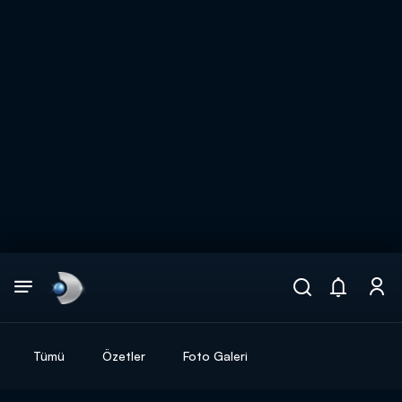
Arama
muhteşem ikili
ARAMA SONUÇLARI
Tümü
Özetler
Foto Galeri
DİĞER SONUÇLAR