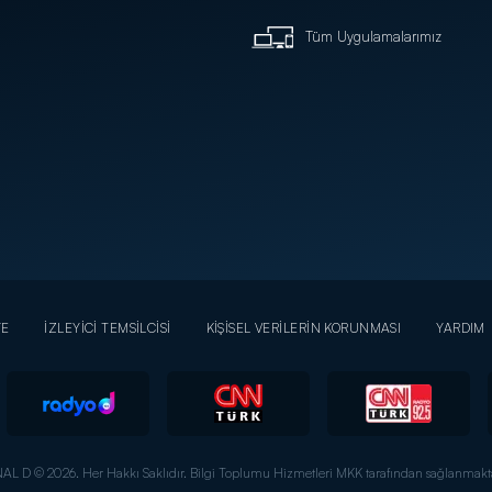
Tüm Uygulamalarımız
YE
İZLEYİCİ TEMSİLCİSİ
KİŞİSEL VERİLERİN KORUNMASI
YARDIM
AL D © 2026. Her Hakkı Saklıdır.
Bilgi Toplumu Hizmetleri MKK tarafından sağlanmakta