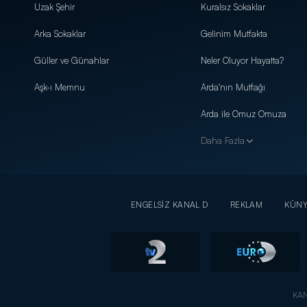
Uzak Şehir
Kuralsız Sokaklar
Arka Sokaklar
Gelinim Mutfakta
Güller ve Günahlar
Neler Oluyor Hayatta?
Aşk-ı Memnu
Arda'nın Mutfağı
Arda ile Omuz Omuza
Daha Fazla
ENGELSİZ KANAL D
REKLAM
KÜN
KAN