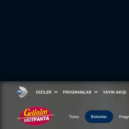
Arama
DIZILER
PROGRAMLAR
YAYIN AKIŞI
ARAMA SONUÇLAR
Tümü
Bölümler
Frag