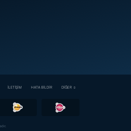
İLETİŞİM
HATA BİLDİR
DİĞER
dır.