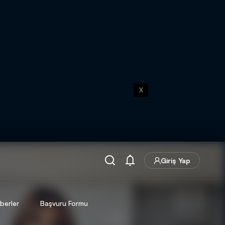
X
Giriş Yap
berler
Başvuru Formu