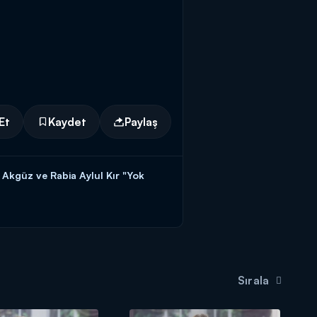
Et
Kaydet
Paylaş
Akgüz ve Rabia Aylul Kır "Yok
ilezikleri vermek için kendisine
teki başvuru formunu doldurmaya
Sırala