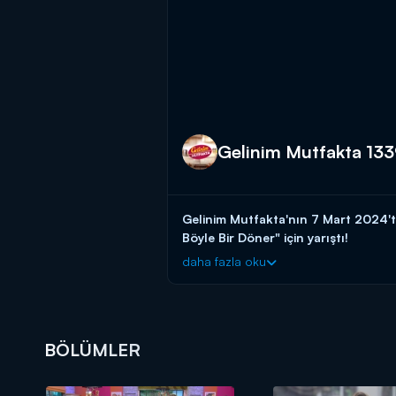
Gelinim Mutfakta 133
Gelinim Mutfakta'nın 7 Mart 2024'
Böyle Bir Döner" için yarıştı!
daha fazla oku
Başladığı tarihten itibaren hafta birin
güvenen gelin ve kaynana adaylarını a
başlayın!
BAŞVURULARINIZ İÇİN WHATSAPP
BÖLÜMLER
BAŞVURULARINIZ İÇİN WEB ADRES
Gelinim Mutfakta, yeni bölümleriyle 