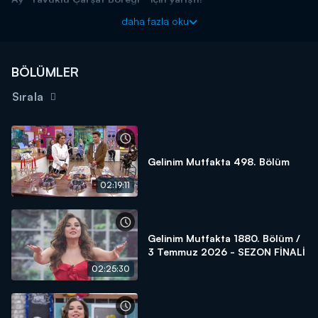
Başladığı tarihten itibaren hafta birincilerine 10 altın bilezik ödül
daha fazla oku
veren yarışma programı kasasındaki diğer bilezikleri vermek için
kendisine güvenen gelin ve kaynana adaylarını arıyor! Siz de
"İyi
yemek yaparım, altınları kaparım!"
diyorsanız linkteki başvuru
BÖLÜMLER
formunu doldurmaya başlayın!
Sırala
BAŞVURULARINIZ İÇİN WHATSAPP HATTI:
0539 570 37 07
BAŞVURULARINIZ İÇİN WEB
ADRESİ:
https://www.kanald.com.tr/gelinim-mutfakta-basvuru-
formu
Gelinim Mutfakta 498. Bölüm
Gelinim Mutfakta, yeni bölümleriyle hafta içi her gün
02:19:11
saat 13.00'da Kanal D'de!
Gelinim Mutfakta 1880. Bölüm /
3 Temmuz 2026 - SEZON FİNALİ
02:25:30