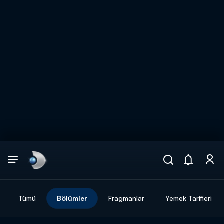
Arama
muhteşem ikili
ARAMA SONUÇLARI
Tümü
Bölümler
Fragmanlar
Yemek Tarifleri
DİĞER SONUÇLAR