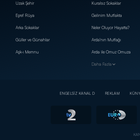
Uzak Şehir
Kuralsız Sokaklar
Eşref Rüya
Gelinim Mutfakta
Arka Sokaklar
Neler Oluyor Hayatta?
Güller ve Günahlar
Arda'nın Mutfağı
Aşk-ı Memnu
Arda ile Omuz Omuza
Daha Fazla
ENGELSİZ KANAL D
REKLAM
KÜN
KAN