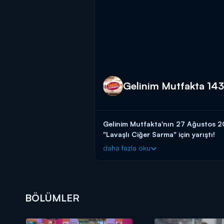
Gelinim Mutfakta 14
Gelinim Mutfakta'nın 27 Ağustos 2
"Lavaşlı Ciğer Sarma" için yarıştı!
daha fazla oku
Başladığı tarihten itibaren hafta birin
güvenen gelin ve kaynana adaylarını a
başlayın!
BAŞVURULARINIZ İÇİN WHATSAPP
BÖLÜMLER
BAŞVURULARINIZ İÇİN WEB ADRES
Gelinim Mutfakta, yeni bölümleriyle 