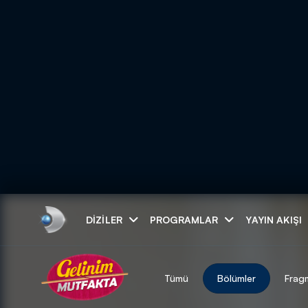
Arama
DIZILER
PROGRAMLAR
YAYIN AKIŞI
ARAMA SONUÇLAR
Tümü
Bölümler
Frag