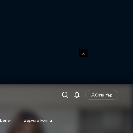
X
Giriş Yap
berler
Başvuru Formu