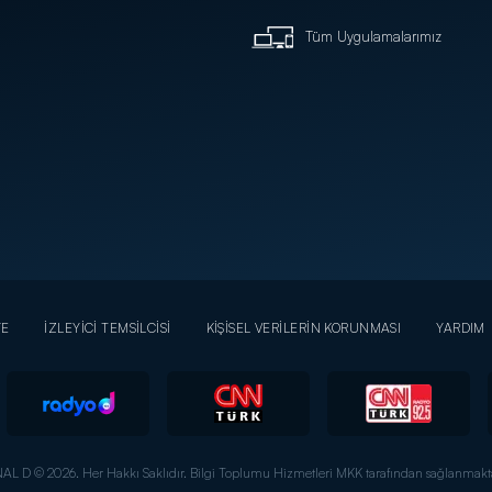
Tüm Uygulamalarımız
YE
İZLEYİCİ TEMSİLCİSİ
KİŞİSEL VERİLERİN KORUNMASI
YARDIM
AL D © 2026. Her Hakkı Saklıdır.
Bilgi Toplumu Hizmetleri MKK tarafından sağlanmakta