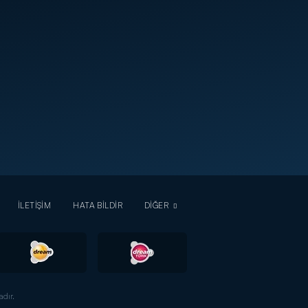
İLETİŞİM
HATA BİLDİR
DİĞER
dır.