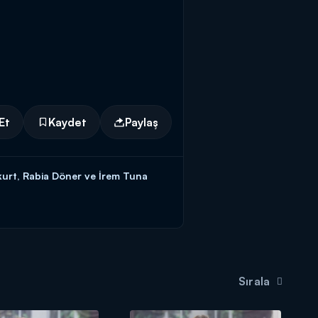
Et
Kaydet
Paylaş
urt, Rabia Döner ve İrem Tuna
ilezikleri vermek için kendisine
teki başvuru formunu doldurmaya
Sırala