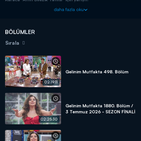
Başladığı tarihten itibaren hafta birincilerine 10 altın bilezik ödül
daha fazla oku
veren yarışma programı kasasındaki diğer bilezikleri vermek için
kendisine güvenen gelin ve kaynana adaylarını arıyor! Siz de
"İyi
yemek yaparım, altınları kaparım!"
diyorsanız linkteki başvuru
BÖLÜMLER
formunu doldurmaya başlayın!
Sırala
BAŞVURULARINIZ İÇİN WHATSAPP HATTI:
0539 570 37 07
BAŞVURULARINIZ İÇİN WEB
ADRESİ:
https://www.kanald.com.tr/gelinim-mutfakta-basvuru-
formu
Gelinim Mutfakta 498. Bölüm
Gelinim Mutfakta, yeni bölümleriyle hafta içi her gün
02:19:11
saat 13.00'da Kanal D'de
Gelinim Mutfakta 1880. Bölüm /
3 Temmuz 2026 - SEZON FİNALİ
02:25:30