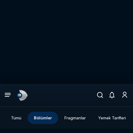
Arama
muhteşem ikili
ARAMA SONUÇLARI
Tümü
Bölümler
Fragmanlar
Yemek Tarifleri
DİĞER SONUÇLAR