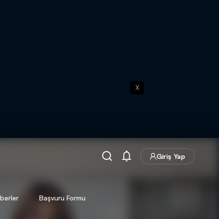
X
Giriş Yap
berler
Başvuru Formu