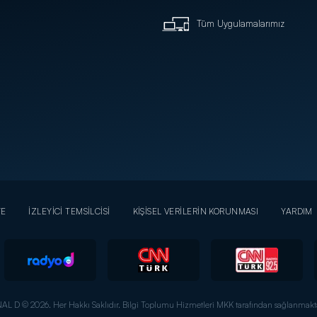
Tüm Uygulamalarımız
YE
İZLEYİCİ TEMSİLCİSİ
KİŞİSEL VERİLERİN KORUNMASI
YARDIM
AL D © 2026. Her Hakkı Saklıdır.
Bilgi Toplumu Hizmetleri MKK tarafından sağlanmakta