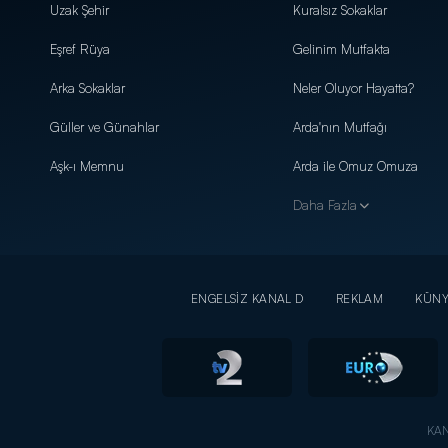
Uzak Şehir
Kuralsız Sokaklar
Eşref Rüya
Gelinim Mutfakta
Arka Sokaklar
Neler Oluyor Hayatta?
Güller ve Günahlar
Arda'nın Mutfağı
Aşk-ı Memnu
Arda ile Omuz Omuza
Daha Fazla
ENGELSİZ KANAL D
REKLAM
KÜN
KAN