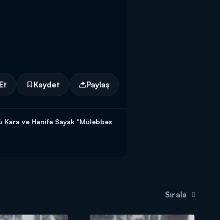
Et
Kaydet
Paylaş
ü Kara ve Hanife Sayak "Mülebbes
ilezikleri vermek için kendisine
teki başvuru formunu doldurmaya
Sırala