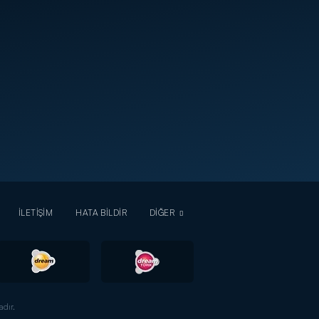
İLETİŞİM
HATA BİLDİR
DİĞER
dır.