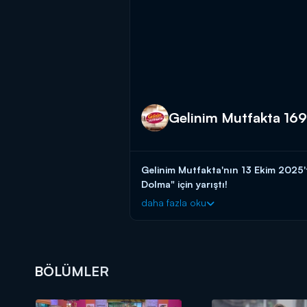
Gelinim Mutfakta 169
Gelinim Mutfakta'nın 13 Ekim 2025
Dolma" için yarıştı!
daha fazla oku
Başladığı tarihten itibaren hafta birin
güvenen gelin ve kaynana adaylarını a
başlayın!
BAŞVURULARINIZ İÇİN WHATSAPP
BÖLÜMLER
BAŞVURULARINIZ İÇİN WEB ADRES
Gelinim Mutfakta, yeni bölümleriyle 