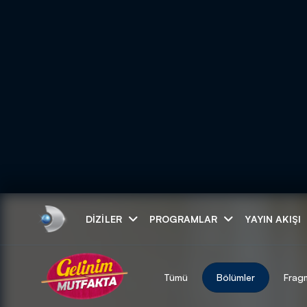
Arama
DIZILER
PROGRAMLAR
YAYIN AKIŞI
ARAMA SONUÇLAR
Tümü
Bölümler
Frag