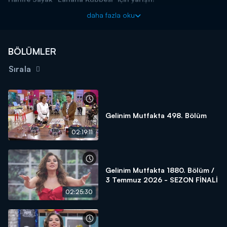
Başladığı tarihten itibaren hafta birincilerine 10 altın bilezik ödül
daha fazla oku
veren yarışma programı kasasındaki diğer bilezikleri vermek için
kendisine güvenen gelin ve kaynana adaylarını arıyor! Siz de
"İyi
yemek yaparım, altınları kaparım!"
diyorsanız linkteki başvuru
BÖLÜMLER
formunu doldurmaya başlayın!
Sırala
BAŞVURULARINIZ İÇİN WHATSAPP HATTI:
0539 570 37 07
BAŞVURULARINIZ İÇİN WEB
ADRESİ:
https://www.kanald.com.tr/gelinim-mutfakta-basvuru-
formu
Gelinim Mutfakta 498. Bölüm
Gelinim Mutfakta, yeni bölümleriyle hafta içi her gün saat
02:19:11
14.00'da Kanal D'de!
Gelinim Mutfakta 1880. Bölüm /
3 Temmuz 2026 - SEZON FİNALİ
02:25:30