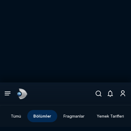
Arama
muhteşem ikili
ARAMA SONUÇLARI
Tümü
Bölümler
Fragmanlar
Yemek Tarifleri
DİĞER SONUÇLAR