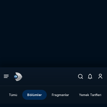
Arama
muhteşem ikili
ARAMA SONUÇLARI
Tümü
Bölümler
Fragmanlar
Yemek Tarifleri
DİĞER SONUÇLAR