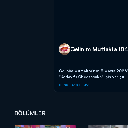
Gelinim Mutfakta 184
Gelinim Mutfakta'nın 8 Mayıs 202
"Kadayıflı Cheesecake" için yarıştı!
daha fazla oku
Başladığı tarihten itibaren hafta birin
güvenen gelin ve kaynana adaylarını a
başlayın!
BAŞVURULARINIZ İÇİN WHATSAPP
BÖLÜMLER
BAŞVURULARINIZ İÇİN WEB ADRES
Gelinim Mutfakta, yeni bölümleriyle 