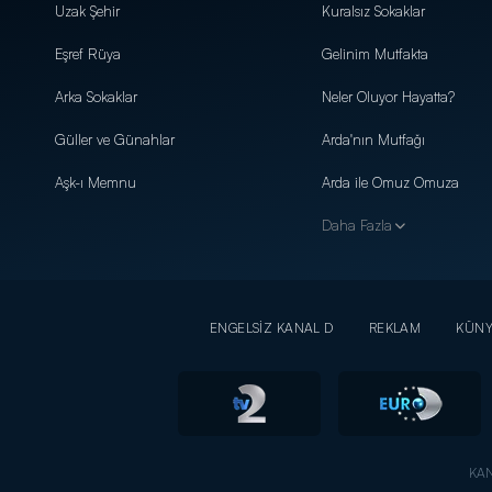
Uzak Şehir
Kuralsız Sokaklar
Eşref Rüya
Gelinim Mutfakta
Arka Sokaklar
Neler Oluyor Hayatta?
Güller ve Günahlar
Arda'nın Mutfağı
Aşk-ı Memnu
Arda ile Omuz Omuza
Daha Fazla
ENGELSİZ KANAL D
REKLAM
KÜN
KAN