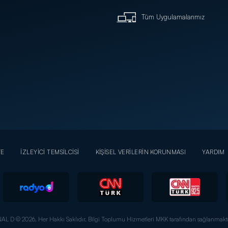
Tüm Uygulamalarımız
YE
İZLEYİCİ TEMSİLCİSİ
KİŞİSEL VERİLERİN KORUNMASI
YARDIM
AL D © 2026. Her Hakkı Saklıdır.
Bilgi Toplumu Hizmetleri MKK tarafından sağlanmakta