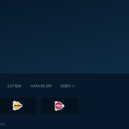
İLETİŞİM
HATA BİLDİR
DİĞER
dır.