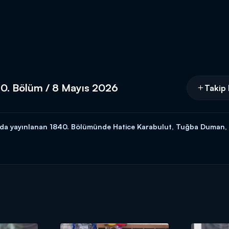
0. Bölüm / 8 Mayıs 2026
Takip 
6'da yayınlanan 1840. Bölümünde Hatice Karabulut, Tuğba Duman,
cilerine 15 altın bilezik ödül veren yarışma programı kasasındaki diğer b
rıyor! Siz de
"İyi yemek yaparım, altınları kaparım!"
diyorsanız link
 HATTI:
0539 570 37 07
İ:
https://www.kanald.com.tr/gelinim-mutfakta-basvuru-formu
hafta içi her gün Kanal D'de!