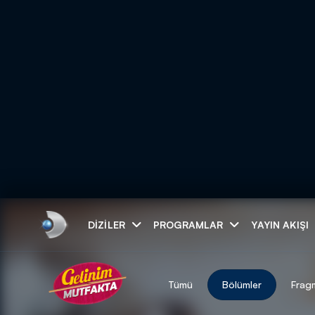
Arama
DIZILER
PROGRAMLAR
YAYIN AKIŞI
ARAMA SONUÇLAR
Tümü
Bölümler
Frag