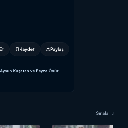
Et
Kaydet
Paylaş
 Aysun Kuşatan ve Beyza Önür
ilezikleri vermek için kendisine
teki başvuru formunu doldurmaya
Sırala