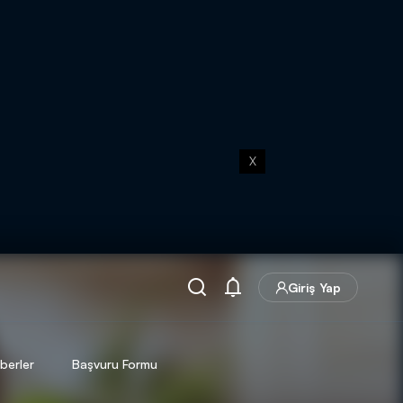
X
Giriş Yap
berler
Başvuru Formu