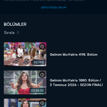
Başladığı tarihten itibaren hafta birincilerine 15 altın bilezik ödül
daha fazla oku
veren yarışma programı kasasındaki diğer bilezikleri vermek için
kendisine güvenen gelin ve kaynana adaylarını arıyor! Siz de
"İyi
yemek yaparım, altınları kaparım!"
diyorsanız linkteki başvuru
BÖLÜMLER
formunu doldurmaya başlayın!
Sırala
BAŞVURULARINIZ İÇİN WHATSAPP HATTI:
0539 570 37 07
BAŞVURULARINIZ İÇİN WEB
ADRESİ:
https://www.kanald.com.tr/gelinim-mutfakta-basvuru-
formu
Gelinim Mutfakta 498. Bölüm
Gelinim Mutfakta, yeni bölümleriyle hafta içi her gün Kanal
02:19:11
D'de!
Gelinim Mutfakta 1880. Bölüm /
3 Temmuz 2026 - SEZON FİNALİ
02:25:30