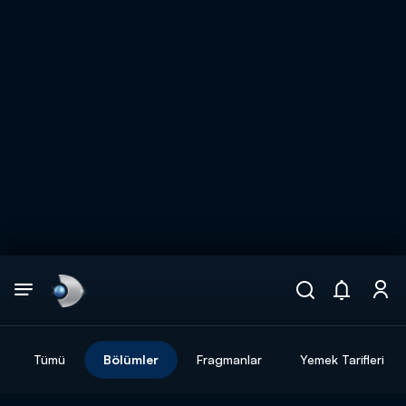
Arama
muhteşem ikili
ARAMA SONUÇLARI
Tümü
Bölümler
Fragmanlar
Yemek Tarifleri
DİĞER SONUÇLAR