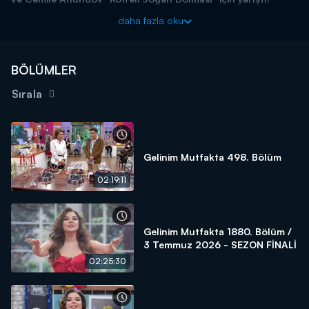
Başladığı tarihten itibaren hafta birincilerine 15 altın bilezik ödül
daha fazla oku
veren yarışma programı kasasındaki diğer bilezikleri vermek için
kendisine güvenen gelin ve kaynana adaylarını arıyor! Siz de
"İyi
yemek yaparım, altınları kaparım!"
diyorsanız linkteki başvuru
BÖLÜMLER
formunu doldurmaya başlayın!
Sırala
BAŞVURULARINIZ İÇİN WHATSAPP HATTI:
0539 570 37 07
BAŞVURULARINIZ İÇİN WEB
ADRESİ:
https://www.kanald.com.tr/gelinim-mutfakta-basvuru-
formu
Gelinim Mutfakta 498. Bölüm
Gelinim Mutfakta, yeni bölümleriyle hafta içi her gün Kanal
02:19:11
D'de!
Gelinim Mutfakta 1880. Bölüm /
3 Temmuz 2026 - SEZON FİNALİ
02:25:30