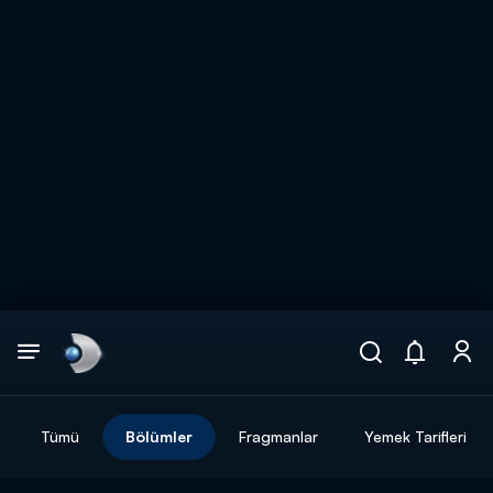
Arama
muhteşem ikili
ARAMA SONUÇLARI
Tümü
Bölümler
Fragmanlar
Yemek Tarifleri
DİĞER SONUÇLAR