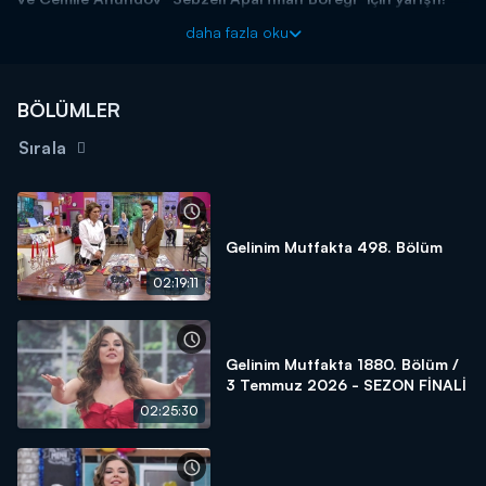
Başladığı tarihten itibaren hafta birincilerine 15 altın bilezik ödül
daha fazla oku
veren yarışma programı kasasındaki diğer bilezikleri vermek için
kendisine güvenen gelin ve kaynana adaylarını arıyor! Siz de
"İyi
yemek yaparım, altınları kaparım!"
diyorsanız linkteki başvuru
BÖLÜMLER
formunu doldurmaya başlayın!
Sırala
BAŞVURULARINIZ İÇİN WHATSAPP HATTI:
0539 570 37 07
BAŞVURULARINIZ İÇİN WEB
ADRESİ:
https://www.kanald.com.tr/gelinim-mutfakta-basvuru-
formu
Gelinim Mutfakta 498. Bölüm
Gelinim Mutfakta, yeni bölümleriyle hafta içi her gün Kanal
02:19:11
D'de!
Gelinim Mutfakta 1880. Bölüm /
3 Temmuz 2026 - SEZON FİNALİ
02:25:30