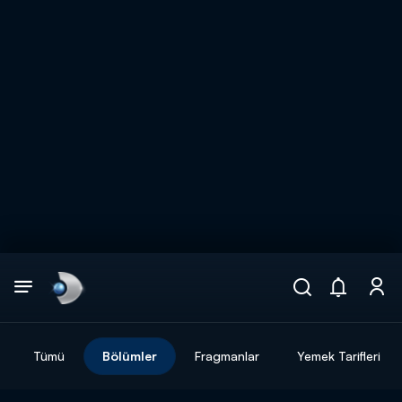
Arama
muhteşem ikili
ARAMA SONUÇLARI
Tümü
Bölümler
Fragmanlar
Yemek Tarifleri
DİĞER SONUÇLAR