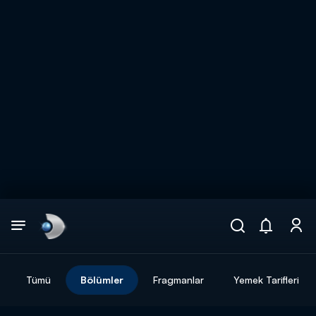
Arama
muhteşem ikili
ARAMA SONUÇLARI
Tümü
Bölümler
Fragmanlar
Yemek Tarifleri
DİĞER SONUÇLAR