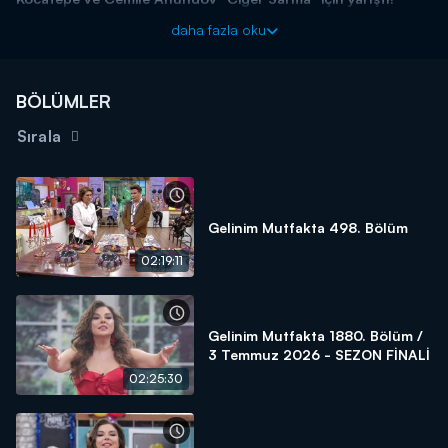
Başladığı tarihten itibaren hafta birincilerine 15 altın bilezik ödül
daha fazla oku
veren yarışma programı kasasındaki diğer bilezikleri vermek için
kendisine güvenen gelin ve kaynana adaylarını arıyor! Siz de
"İyi
yemek yaparım, altınları kaparım!"
diyorsanız linkteki başvuru
BÖLÜMLER
formunu doldurmaya başlayın!
Sırala
BAŞVURULARINIZ İÇİN WHATSAPP HATTI:
0539 570 37 07
BAŞVURULARINIZ İÇİN WEB
ADRESİ:
https://www.kanald.com.tr/gelinim-mutfakta-basvuru-
formu
Gelinim Mutfakta 498. Bölüm
Gelinim Mutfakta, yeni bölümleriyle hafta içi her gün Kanal
02:19:11
D'de!
Gelinim Mutfakta 1880. Bölüm /
3 Temmuz 2026 - SEZON FİNALİ
02:25:30