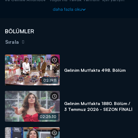
Başladığı tarihten itibaren hafta birincilerine 15 altın bilezik ödül
daha fazla oku
veren yarışma programı kasasındaki diğer bilezikleri vermek için
kendisine güvenen gelin ve kaynana adaylarını arıyor! Siz de
"İyi
yemek yaparım, altınları kaparım!"
diyorsanız linkteki başvuru
BÖLÜMLER
formunu doldurmaya başlayın!
Sırala
BAŞVURULARINIZ İÇİN WHATSAPP HATTI:
0539 570 37 07
BAŞVURULARINIZ İÇİN WEB
ADRESİ:
https://www.kanald.com.tr/gelinim-mutfakta-basvuru-
formu
Gelinim Mutfakta 498. Bölüm
Gelinim Mutfakta, yeni bölümleriyle hafta içi her gün Kanal
02:19:11
D'de!
Gelinim Mutfakta 1880. Bölüm /
3 Temmuz 2026 - SEZON FİNALİ
02:25:30