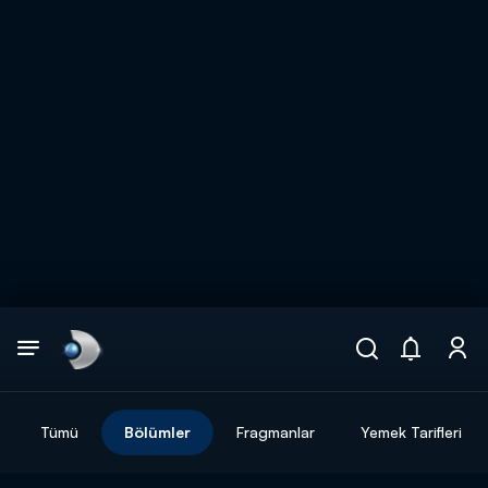
Arama
muhteşem ikili
ARAMA SONUÇLARI
Tümü
Bölümler
Fragmanlar
Yemek Tarifleri
DİĞER SONUÇLAR