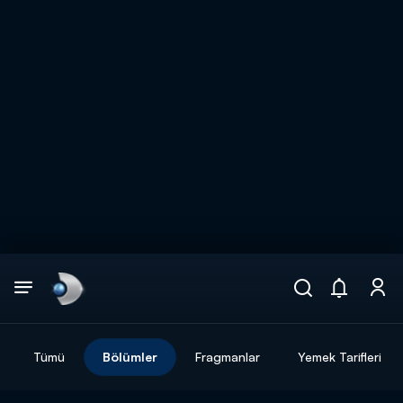
Arama
muhteşem ikili
ARAMA SONUÇLARI
Tümü
Bölümler
Fragmanlar
Yemek Tarifleri
DİĞER SONUÇLAR