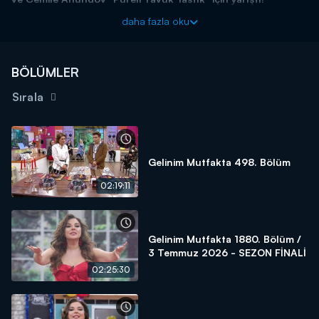
Başladığı tarihten itibaren hafta birincilerine 15 altın bilezik ödül
daha fazla oku
veren yarışma programı kasasındaki diğer bilezikleri vermek için
kendisine güvenen gelin ve kaynana adaylarını arıyor! Siz de
"İyi
yemek yaparım, altınları kaparım!"
diyorsanız linkteki başvuru
BÖLÜMLER
formunu doldurmaya başlayın!
Sırala
BAŞVURULARINIZ İÇİN WHATSAPP HATTI:
0539 570 37 07
BAŞVURULARINIZ İÇİN WEB
ADRESİ:
https://www.kanald.com.tr/gelinim-mutfakta-basvuru-
formu
Gelinim Mutfakta 498. Bölüm
Gelinim Mutfakta, yeni bölümleriyle hafta içi her gün Kanal
02:19:11
D'de!
Gelinim Mutfakta 1880. Bölüm /
3 Temmuz 2026 - SEZON FİNALİ
02:25:30