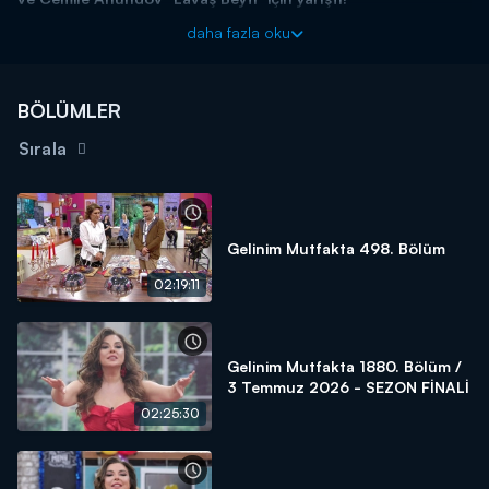
Başladığı tarihten itibaren hafta birincilerine 15 altın bilezik ödül
daha fazla oku
veren yarışma programı kasasındaki diğer bilezikleri vermek için
kendisine güvenen gelin ve kaynana adaylarını arıyor! Siz de
"İyi
yemek yaparım, altınları kaparım!"
diyorsanız linkteki başvuru
BÖLÜMLER
formunu doldurmaya başlayın!
Sırala
BAŞVURULARINIZ İÇİN WHATSAPP HATTI:
0539 570 37 07
BAŞVURULARINIZ İÇİN WEB
ADRESİ:
https://www.kanald.com.tr/gelinim-mutfakta-basvuru-
formu
Gelinim Mutfakta 498. Bölüm
Gelinim Mutfakta, yeni bölümleriyle hafta içi her gün Kanal
02:19:11
D'de!
Gelinim Mutfakta 1880. Bölüm /
3 Temmuz 2026 - SEZON FİNALİ
02:25:30