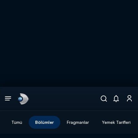
Arama
muhteşem ikili
ARAMA SONUÇLARI
Tümü
Bölümler
Fragmanlar
Yemek Tarifleri
DİĞER SONUÇLAR