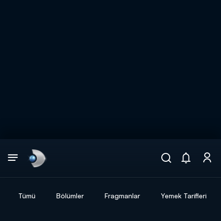
Arama
muhteşem ikili
ARAMA SONUÇLARI
Tümü
Bölümler
Fragmanlar
Yemek Tarifleri
DİĞER SONUÇLAR