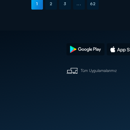
1
2
3
...
62
Tüm Uygulamalarımız