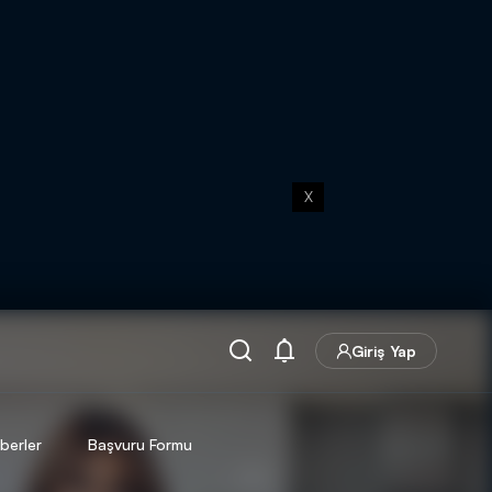
X
Giriş Yap
berler
Başvuru Formu