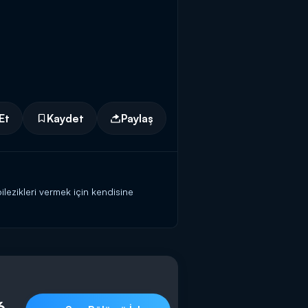
Et
Kaydet
Paylaş
ilezikleri vermek için kendisine
teki başvuru formunu doldurmaya
6