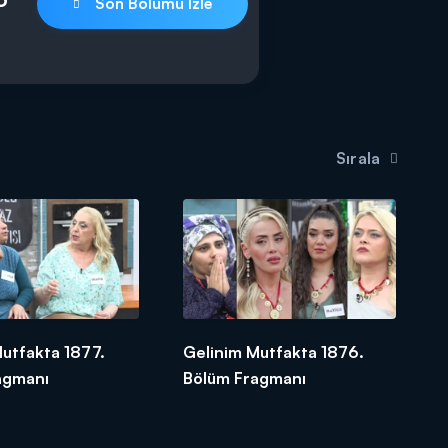
Son Bölümü İzle
Sırala
utfakta 1877.
Gelinim Mutfakta 1876.
agmanı
Bölüm Fragmanı