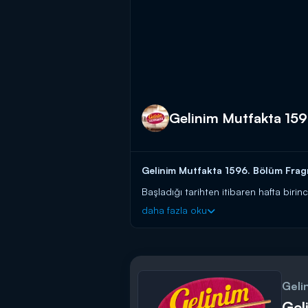
Gelinim Mutfakta 15
Gelinim Mutfakta 1596. Bölüm Fragma
Başladığı tarihten itibaren hafta birin
güvenen gelin ve kaynana adaylarını a
daha fazla oku
başlayın!
BAŞVURULARINIZ İÇİN WHATSAPP
BAŞVURULARINIZ İÇİN WEB ADRES
Gelinim Mutfakta, yeni bölümleriyle 
Geli
Gel