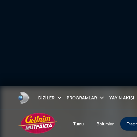
Arama
DIZILER
PROGRAMLAR
YAYIN AKIŞI
ARAMA SONUÇLAR
Tümü
Bölümler
Frag