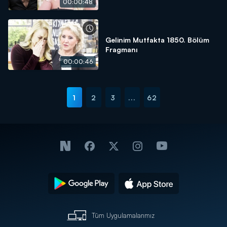
00:00:48
Gelinim Mutfakta 1850. Bölüm
Fragmanı
00:00:46
1
2
3
...
62
Tüm Uygulamalarımız