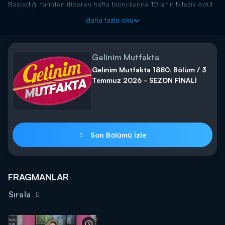
Başladığı tarihten itibaren hafta birincilerine 10 altın bilezik ödül
veren yarışma programı kasasındaki diğer bilezikleri vermek için
daha fazla oku
kendisine güvenen gelin ve kaynana adaylarını arıyor! Siz de
"İyi
yemek yaparım, altınları kaparım!"
diyorsanız linkteki başvuru
formunu doldurmaya başlayın!
Gelinim Mutfakta
BAŞVURULARINIZ İÇİN WHATSAPP HATTI:
0539 570 37 07
Gelinim Mutfakta 1880. Bölüm / 3
BAŞVURULARINIZ İÇİN WEB
Temmuz 2026 - SEZON FİNALİ
ADRESİ:
https://www.kanald.com.tr/gelinim-mutfakta-basvuru-
formu
Gelinim Mutfakta, yeni bölümleriyle hafta içi her gün
saat 14.00'da Kanal D'de!
Son Bölümü İzle
FRAGMANLAR
Sırala