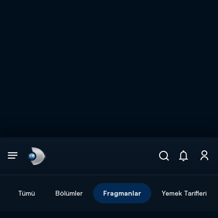
Arama
muhteşem ikili
ARAMA SONUÇLARI
Tümü
Bölümler
Fragmanlar
Yemek Tarifleri
DİĞER SONUÇLAR