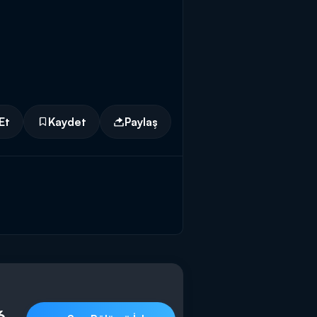
Et
Kaydet
Paylaş
6