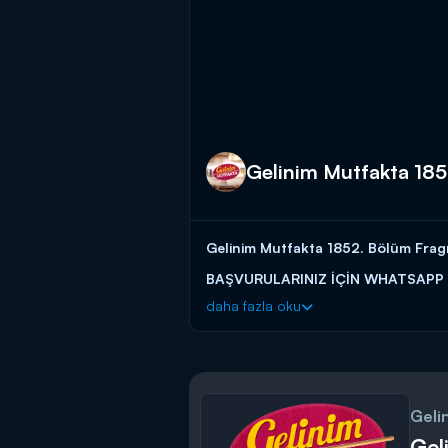
Gelinim Mutfakta 18
Gelinim Mutfakta 1852. Bölüm Fragman
BAŞVURULARINIZ İÇİN WHATSAPP
daha fazla oku
BAŞVURULARINIZ İÇİN WEB ADRES
Gelinim Mutfakta, yeni bölümleriyle 
Geli
Gel