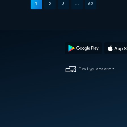
1
2
3
...
62
Tüm Uygulamalarımız