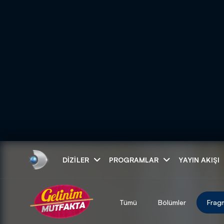
Arama
DIZILER
PROGRAMLAR
YAYIN AKIŞI
ARAMA SONUÇLAR
Tümü
Bölümler
Frag