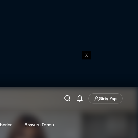
X
Giriş Yap
berler
Başvuru Formu