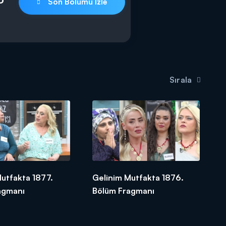
Son Bölümü İzle
Sırala
utfakta 1877.
Gelinim Mutfakta 1876.
agmanı
Bölüm Fragmanı