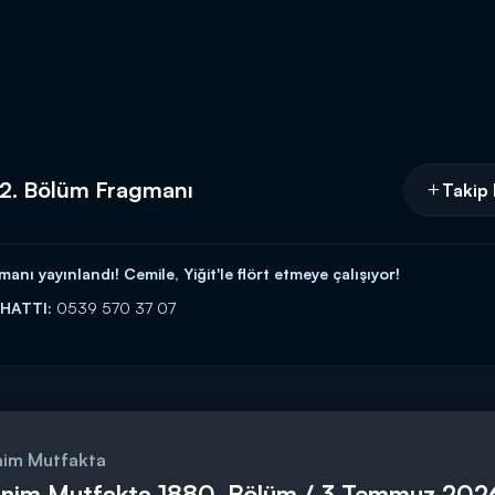
52. Bölüm Fragmanı
Takip 
ı yayınlandı! Cemile, Yiğit'le flört etmeye çalışıyor!
 HATTI:
0539 570 37 07
İ:
https://www.kanald.com.tr/gelinim-mutfakta-basvuru-formu
hafta içi her gün Kanal D'de!
nim Mutfakta
inim Mutfakta 1880. Bölüm / 3 Temmuz 202