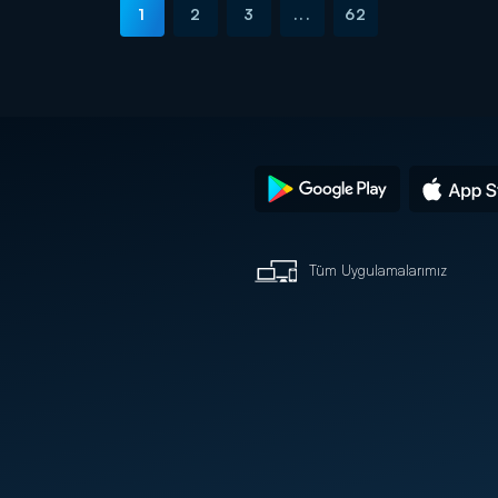
1
2
3
...
62
Tüm Uygulamalarımız