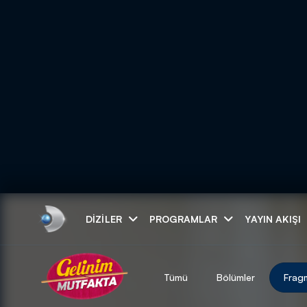
Arama
DIZILER
PROGRAMLAR
YAYIN AKIŞI
ARAMA SONUÇLAR
Tümü
Bölümler
Frag