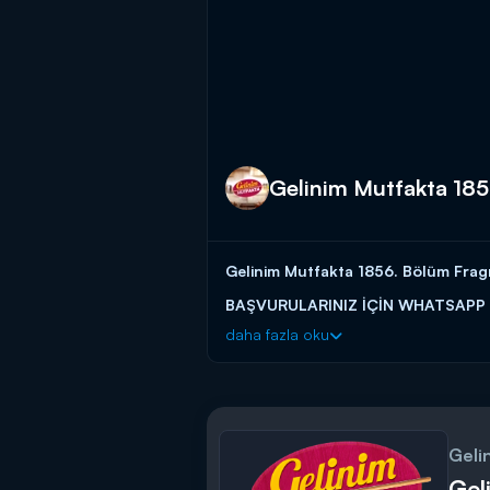
Gelinim Mutfakta 18
Gelinim Mutfakta 1856. Bölüm Fragm
BAŞVURULARINIZ İÇİN WHATSAPP
daha fazla oku
BAŞVURULARINIZ İÇİN WEB ADRES
Gelinim Mutfakta, yeni bölümleriyle 
Geli
Gel