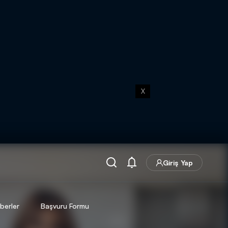
X
Giriş Yap
berler
Başvuru Formu