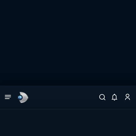
Arama
muhteşem ikili
ARAMA SONUÇLARI
DİĞER SONUÇLAR