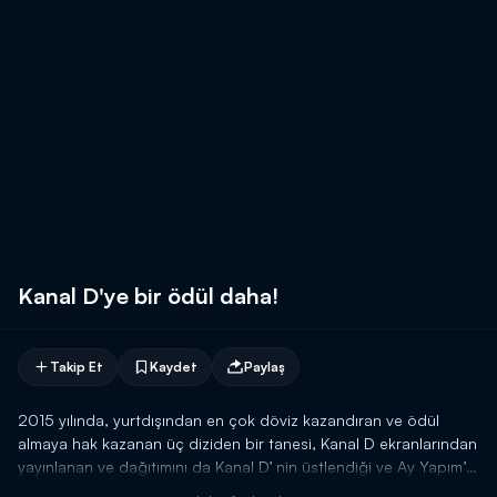
Kanal D'ye bir ödül daha!
Takip Et
Kaydet
Paylaş
2015 yılında, yurtdışından en çok döviz kazandıran ve ödül
almaya hak kazanan üç diziden bir tanesi, Kanal D ekranlarından
yayınlanan ve dağıtımını da Kanal D’ nin üstlendiği ve Ay Yapım’ın
yapımcısı olduğu ‘Fatmagül’ün Suçu Ne’ isimli dizi oldu.