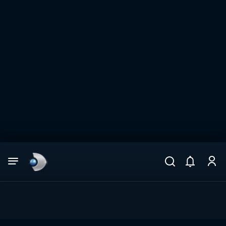
Arama
muhteşem ikili
ARAMA SONUÇLARI
DİĞER SONUÇLAR