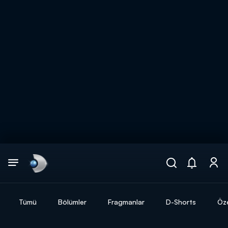
Arama
muhteşem ikili
ARAMA SONUÇLARI
Tümü
Bölümler
Fragmanlar
D-Shorts
Öze
DİĞER SONUÇLAR