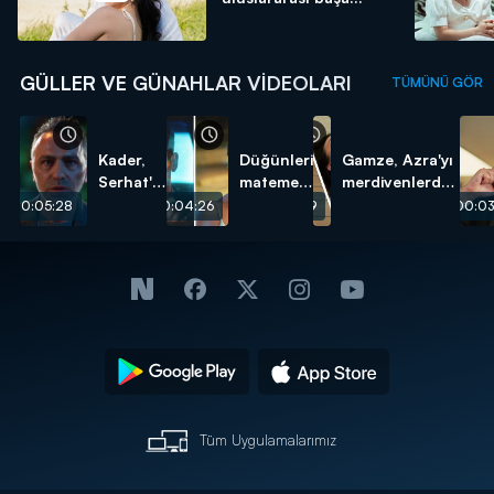
GÜLLER VE GÜNAHLAR VIDEOLARI
TÜMÜNÜ GÖR
Kader,
Düğünleri
Gamze, Azra'yı
Serhat'ın
mateme
merdivenlerden
kızıymış!
döndü!
itti!
00:05:28
00:04:26
00:02:19
00:03
Tüm Uygulamalarımız